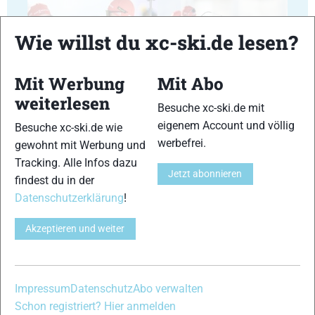
Wie willst du xc-ski.de lesen?
Mit Werbung
Mit Abo
23
24
weiterlesen
Besuche xc-ski.de mit
eigenem Account und völlig
Besuche xc-ski.de wie
werbefrei.
gewohnt mit Werbung und
Tracking. Alle Infos dazu
Jetzt abonnieren
findest du in der
25
26
Datenschutzerklärung
!
Akzeptieren und weiter
27
28
Impressum
Datenschutz
Abo verwalten
Schon registriert? Hier anmelden