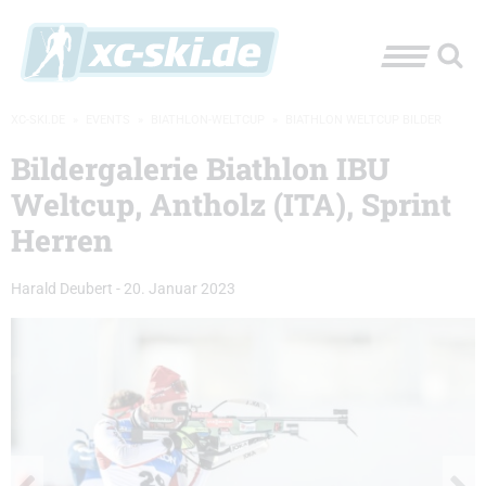
XC-SKI.DE
»
EVENTS
»
BIATHLON-WELTCUP
»
BIATHLON WELTCUP BILDER
Bildergalerie Biathlon IBU
Weltcup, Antholz (ITA), Sprint
Herren
Harald Deubert
-
20. Januar 2023