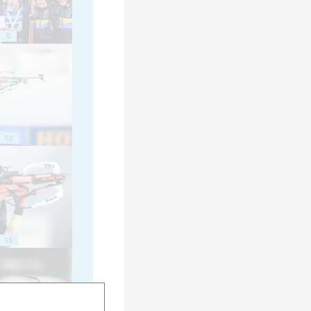
5
10
15