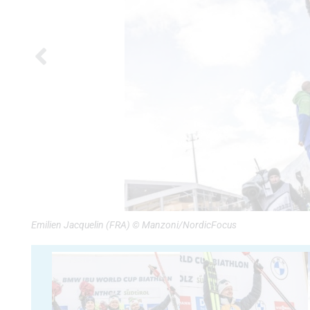
Emilien Jacquelin (FRA) © Manzoni/NordicFocus