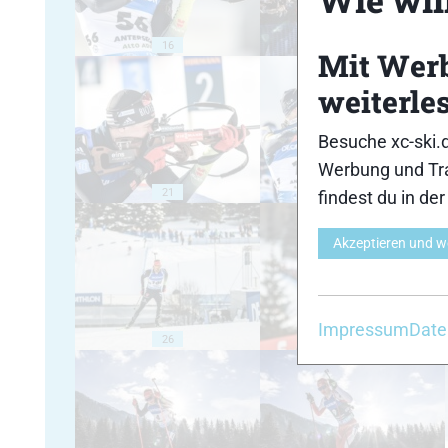
16
17
Mit Wer
weiterle
Besuche xc-ski.
Werbung und Tra
21
22
findest du in de
Akzeptieren und w
Impressum
Date
26
27