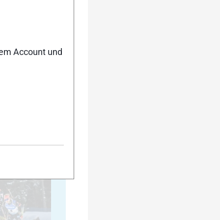
20
nem Account und
25
30