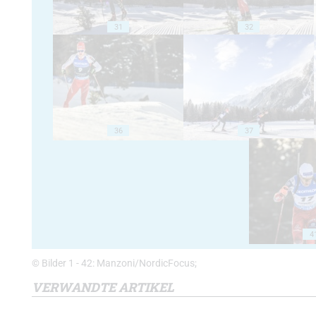
31
32
36
37
4
© Bilder 1 - 42: Manzoni/NordicFocus;
VERWANDTE ARTIKEL