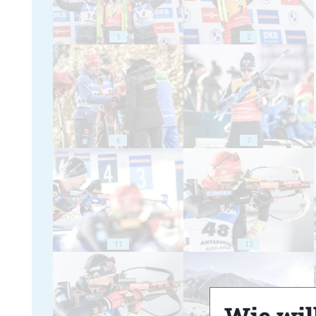
1
2
6
7
11
12
Wie will