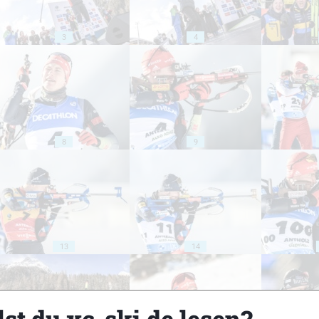
3
4
8
9
13
14
st du xc-ski.de lesen?