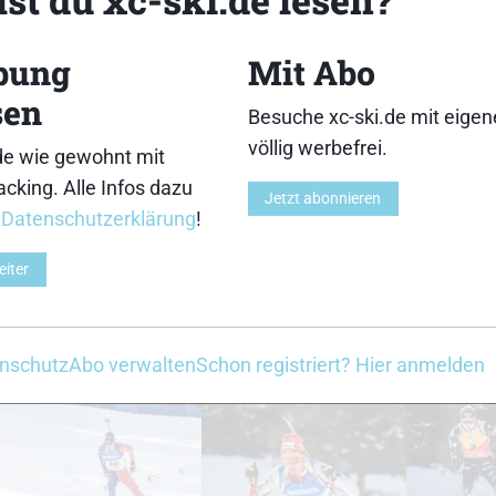
18
19
bung
Mit Abo
sen
Besuche xc-ski.de mit eige
völlig werbefrei.
de wie gewohnt mit
cking. Alle Infos dazu
Jetzt abonnieren
23
24
r
Datenschutzerklärung
!
eiter
nschutz
Abo verwalten
Schon registriert? Hier anmelden
28
29