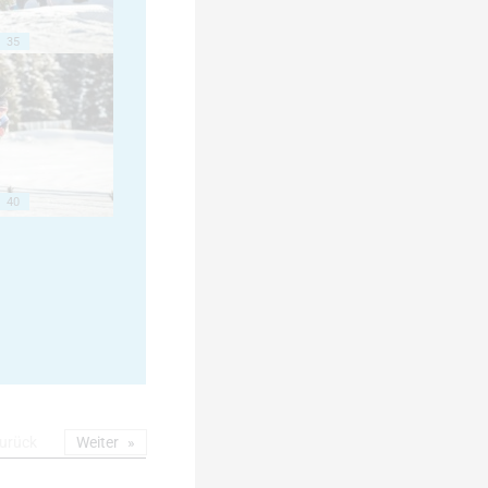
35
40
urück
Weiter