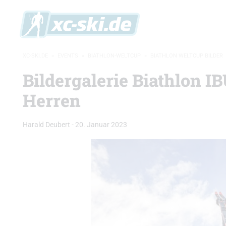
XC-SKI.DE
»
EVENTS
»
BIATHLON-WELTCUP
»
BIATHLON WELTCUP BILDER
Bildergalerie Biathlon I
Herren
Harald Deubert
-
20. Januar 2023