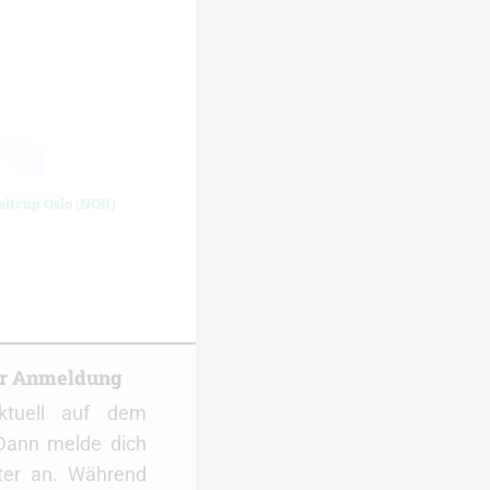
eltcup Oslo (NOR)
er Anmeldung
ktuell auf dem
Dann melde dich
ter an. Während