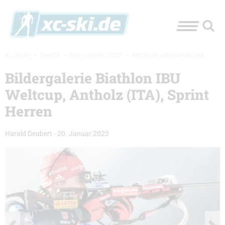
XC-SKI.DE
»
EVENTS
»
BIATHLON-WELTCUP
»
BIATHLON WELTCUP BILDER
Bildergalerie Biathlon IBU
Weltcup, Antholz (ITA), Sprint
Herren
Harald Deubert
-
20. Januar 2023