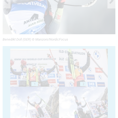
Benedikt Doll (GER) © Manzoni/NordicFocus
1
2