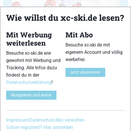
Wie willst du xc-ski.de lesen?
Mit Werbung
Mit Abo
23
24
weiterlesen
Besuche xc-ski.de mit
eigenem Account und völlig
Besuche xc-ski.de wie
werbefrei.
gewohnt mit Werbung und
Tracking. Alle Infos dazu
Jetzt abonnieren
findest du in der
25
26
Datenschutzerklärung
!
Akzeptieren und weiter
27
28
Impressum
Datenschutz
Abo verwalten
Schon registriert? Hier anmelden