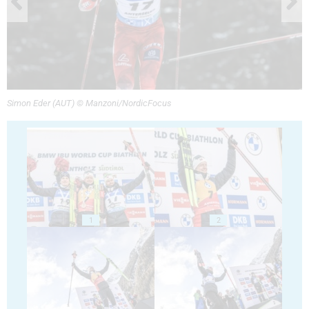
Simon Eder (AUT) © Manzoni/NordicFocus
1
2