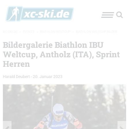
XC-SKI.DE
»
EVENTS
»
BIATHLON-WELTCUP
»
BIATHLON WELTCUP BILDER
Bildergalerie Biathlon IBU
Weltcup, Antholz (ITA), Sprint
Herren
Harald Deubert
-
20. Januar 2023