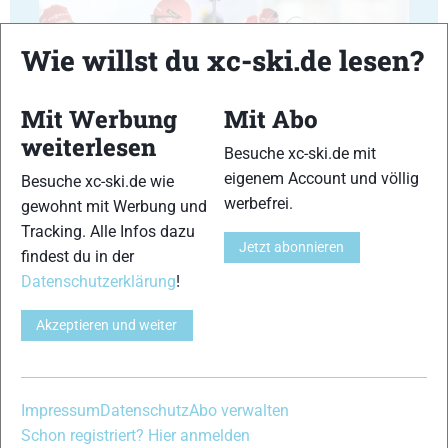
Wie willst du xc-ski.de lesen?
Mit Werbung
Mit Abo
23
24
weiterlesen
Besuche xc-ski.de mit
eigenem Account und völlig
Besuche xc-ski.de wie
werbefrei.
gewohnt mit Werbung und
Tracking. Alle Infos dazu
Jetzt abonnieren
findest du in der
25
26
Datenschutzerklärung
!
Akzeptieren und weiter
27
28
Impressum
Datenschutz
Abo verwalten
Schon registriert? Hier anmelden