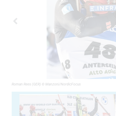
Roman Rees (GER) © Manzoni/NordicFocus