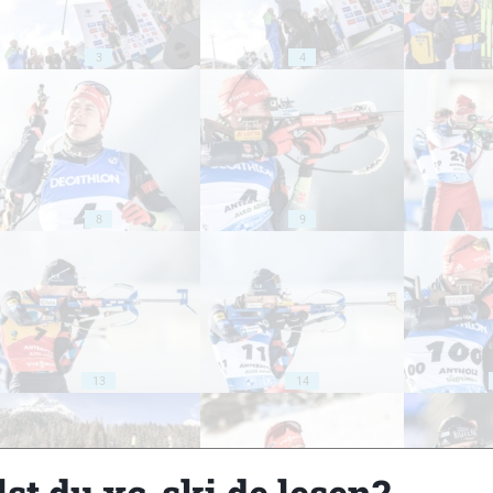
3
4
8
9
13
14
st du xc-ski.de lesen?