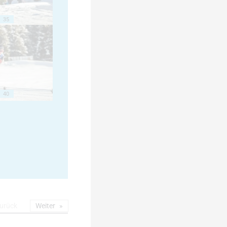
35
40
urück
Weiter