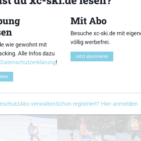
18
19
bung
Mit Abo
sen
Besuche xc-ski.de mit eige
völlig werbefrei.
de wie gewohnt mit
cking. Alle Infos dazu
Jetzt abonnieren
23
24
r
Datenschutzerklärung
!
eiter
nschutz
Abo verwalten
Schon registriert? Hier anmelden
28
29