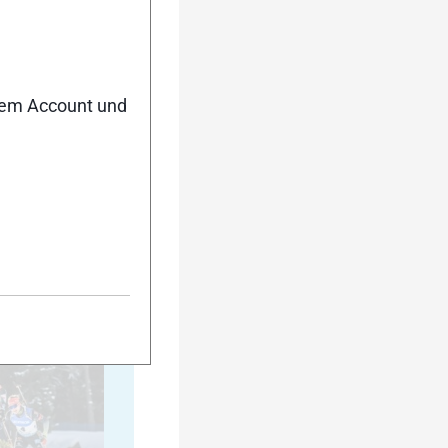
20
nem Account und
25
30