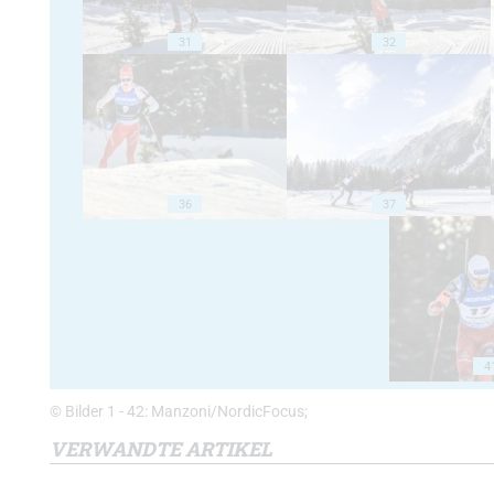
31
32
36
37
4
© Bilder 1 - 42: Manzoni/NordicFocus;
VERWANDTE ARTIKEL