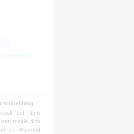
eltcup Oslo (NOR)
er Anmeldung
ktuell auf dem
Dann melde dich
ter an. Während