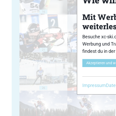
16
17
Mit Wer
weiterle
Besuche xc-ski.
Werbung und Tra
21
22
findest du in de
Akzeptieren und w
Impressum
Date
26
27