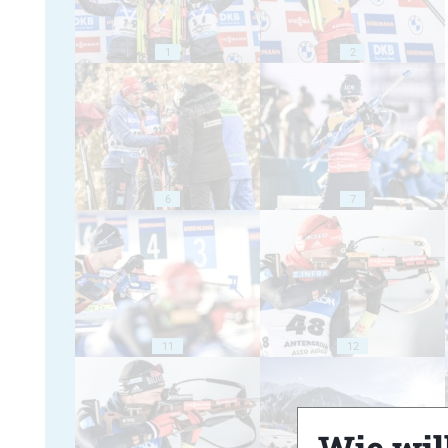
1
2
6
7
11
12
Wie will