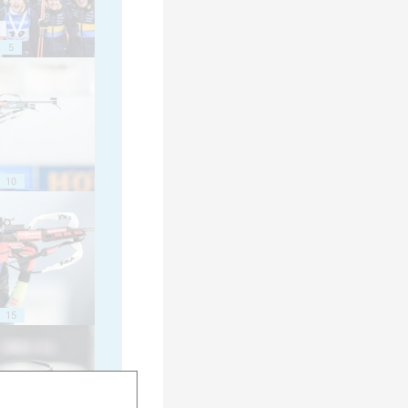
5
10
15