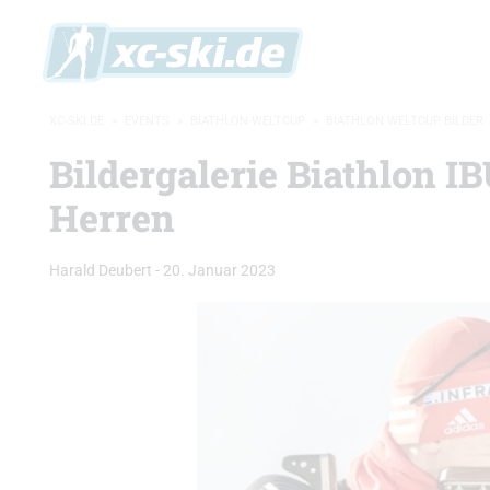
XC-SKI.DE
»
EVENTS
»
BIATHLON-WELTCUP
»
BIATHLON WELTCUP BILDER
Bildergalerie Biathlon I
Herren
Harald Deubert
-
20. Januar 2023