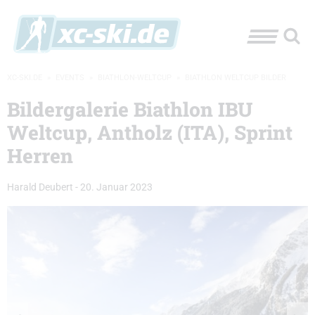
XC-SKI.DE
»
EVENTS
»
BIATHLON-WELTCUP
»
BIATHLON WELTCUP BILDER
Bildergalerie Biathlon IBU
Weltcup, Antholz (ITA), Sprint
Herren
Harald Deubert
-
20. Januar 2023