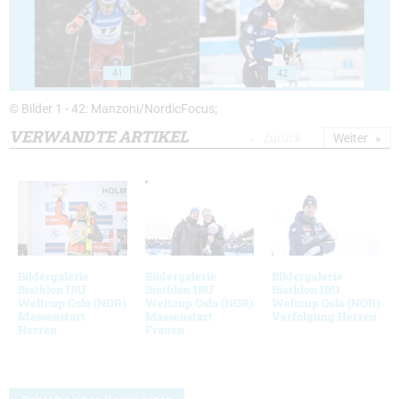
41
42
© Bilder 1 - 42: Manzoni/NordicFocus;
VERWANDTE ARTIKEL
Zurück
Weiter
Bildergalerie
Bildergalerie
Bildergalerie
Biathlon IBU
Biathlon IBU
Biathlon IBU
Weltcup Oslo (NOR)
Weltcup Oslo (NOR)
Weltcup Oslo (NOR)
Massenstart
Massenstart
Verfolgung Herren
Herren
Frauen