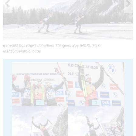
Benedikt Doll (GER), Johannes Thingnes Boe (NOR), (l-r) ©
Manzoni/NordicFocus
1
2