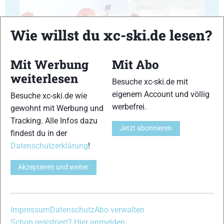
Wie willst du xc-ski.de lesen?
Mit Werbung
Mit Abo
23
24
weiterlesen
Besuche xc-ski.de mit
eigenem Account und völlig
Besuche xc-ski.de wie
werbefrei.
gewohnt mit Werbung und
Tracking. Alle Infos dazu
Jetzt abonnieren
findest du in der
25
26
Datenschutzerklärung
!
Akzeptieren und weiter
Impressum
Datenschutz
Abo verwalten
27
28
Schon registriert? Hier anmelden