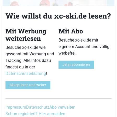
Wie willst du xc-ski.de lesen?
Mit Werbung
Mit Abo
23
24
weiterlesen
Besuche xc-ski.de mit
eigenem Account und völlig
Besuche xc-ski.de wie
werbefrei.
gewohnt mit Werbung und
Tracking. Alle Infos dazu
Jetzt abonnieren
findest du in der
25
26
Datenschutzerklärung
!
Akzeptieren und weiter
27
28
Impressum
Datenschutz
Abo verwalten
Schon registriert? Hier anmelden