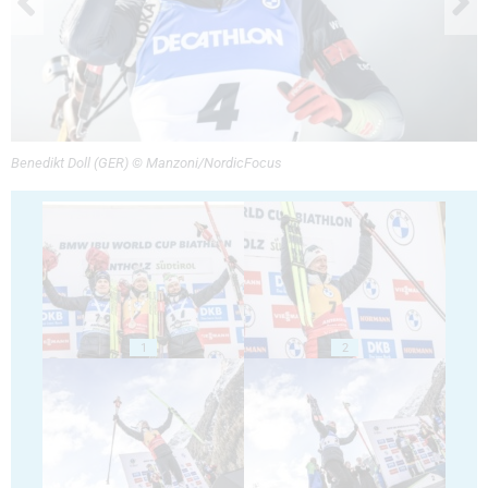
Benedikt Doll (GER) © Manzoni/NordicFocus
1
2