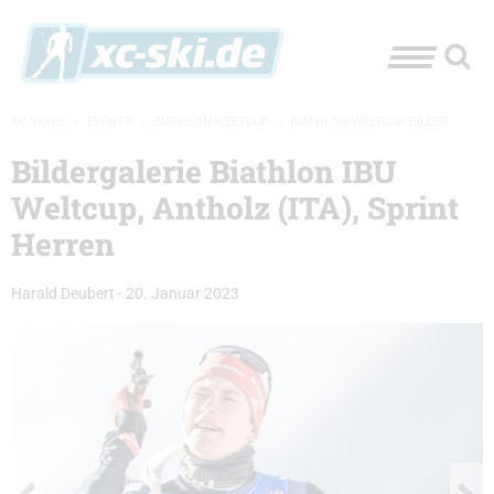
XC-SKI.DE
»
EVENTS
»
BIATHLON-WELTCUP
»
BIATHLON WELTCUP BILDER
Bildergalerie Biathlon IBU
Weltcup, Antholz (ITA), Sprint
Herren
Harald Deubert
-
20. Januar 2023