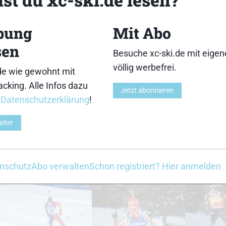
18
19
bung
Mit Abo
sen
Besuche xc-ski.de mit eige
völlig werbefrei.
de wie gewohnt mit
cking. Alle Infos dazu
Jetzt abonnieren
23
24
r
Datenschutzerklärung
!
eiter
nschutz
Abo verwalten
Schon registriert? Hier anmelden
28
29