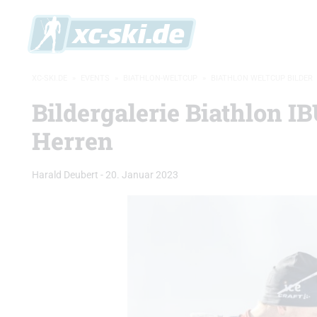
XC-SKI.DE
»
EVENTS
»
BIATHLON-WELTCUP
»
BIATHLON WELTCUP BILDER
Bildergalerie Biathlon I
Herren
Harald Deubert
-
20. Januar 2023