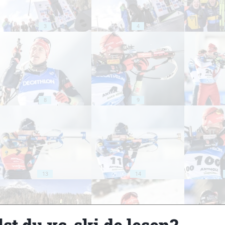
3
4
8
9
13
14
st du xc-ski.de lesen?