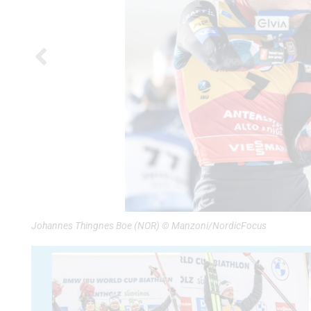
Johannes Thingnes Boe (NOR) © Manzoni/NordicFocus