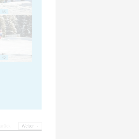
35
40
urück
Weiter