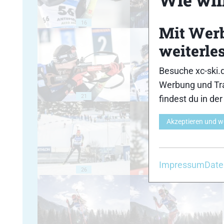
16
17
Mit Wer
weiterle
Besuche xc-ski.
Werbung und Tra
21
22
findest du in de
Akzeptieren und w
Impressum
Date
26
27