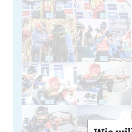
1
2
6
7
11
12
Wie will