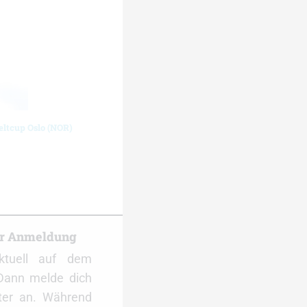
eltcup Oslo (NOR)
er Anmeldung
ktuell auf dem
Dann melde dich
ter an. Während