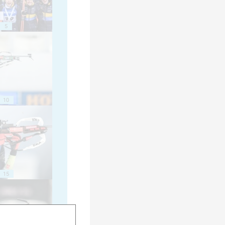
5
10
15