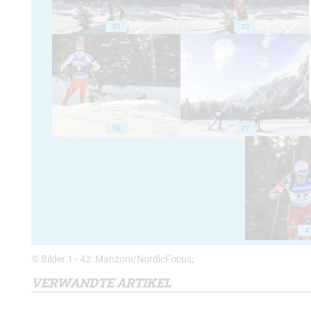
31
32
36
37
4
© Bilder 1 - 42: Manzoni/NordicFocus;
VERWANDTE ARTIKEL