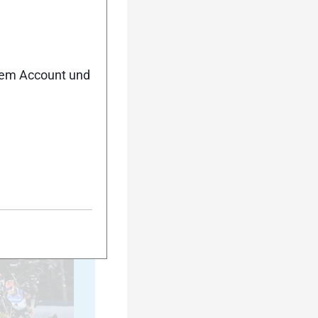
20
nem Account und
25
30