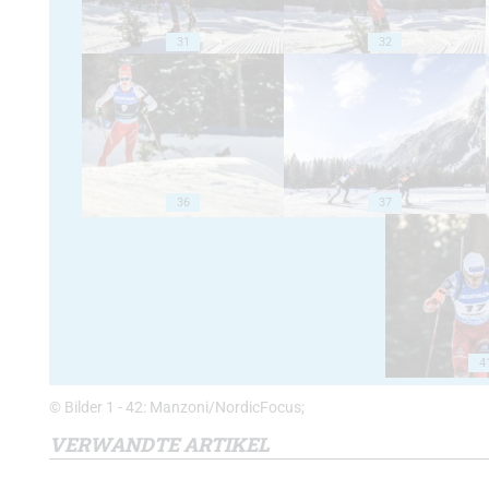
31
32
36
37
4
© Bilder 1 - 42: Manzoni/NordicFocus;
VERWANDTE ARTIKEL