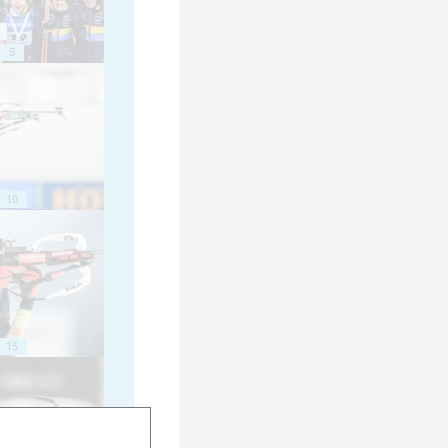
5
10
15