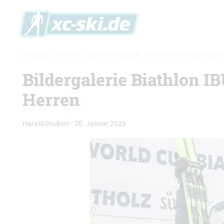
XC-SKI.DE
»
EVENTS
»
BIATHLON-WELTCUP
»
BIATHLON WELTCUP BILDER
Bildergalerie Biathlon I
Herren
Harald Deubert
-
20. Januar 2023