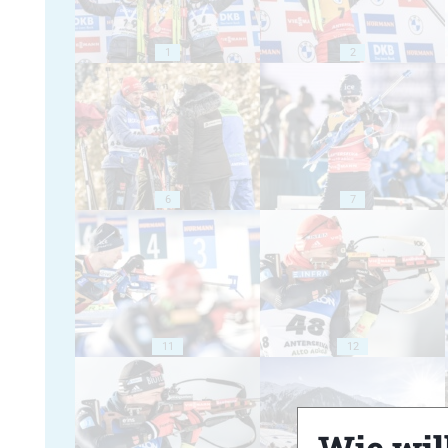
1
2
6
7
11
12
Wie will