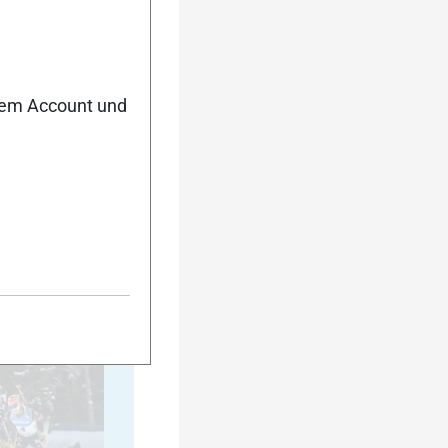
20
nem Account und
25
30