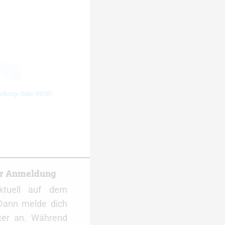
eltcup Oslo (NOR)
er Anmeldung
ktuell auf dem
Dann melde dich
ter an. Während