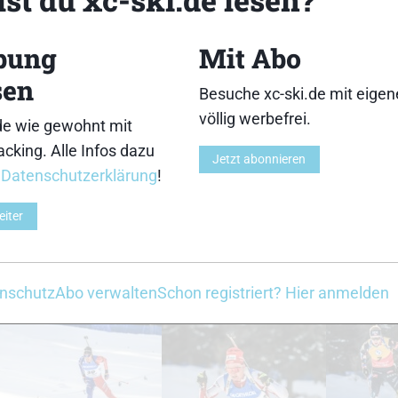
18
19
bung
Mit Abo
sen
Besuche xc-ski.de mit eige
völlig werbefrei.
de wie gewohnt mit
cking. Alle Infos dazu
Jetzt abonnieren
23
24
r
Datenschutzerklärung
!
eiter
nschutz
Abo verwalten
Schon registriert? Hier anmelden
28
29