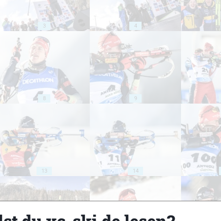
3
4
8
9
13
14
st du xc-ski.de lesen?