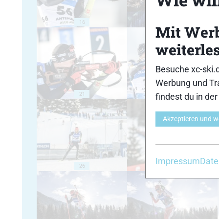
16
17
Mit Wer
weiterle
Besuche xc-ski.
Werbung und Tra
21
22
findest du in de
Akzeptieren und w
Impressum
Date
26
27