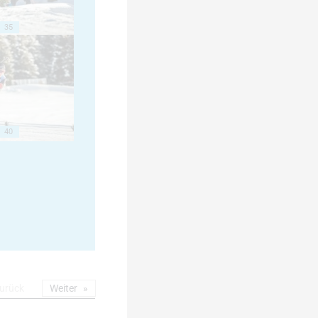
35
40
urück
Weiter