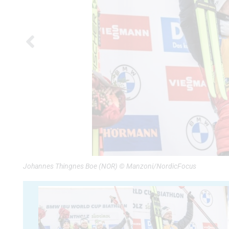
Johannes Thingnes Boe (NOR) © Manzoni/NordicFocus