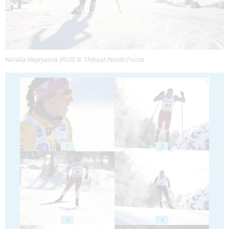
Natalia Nepryaeva (RUS) © Thibaut/NordicFocus
1
2
3
4