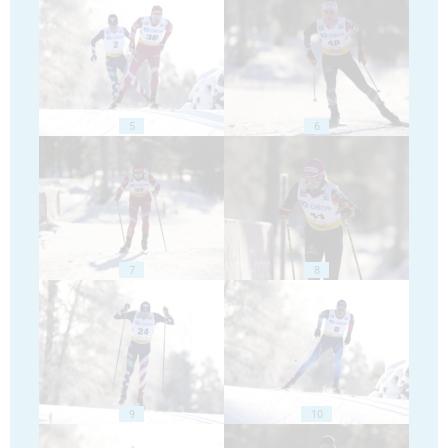
5
6
7
8
9
10