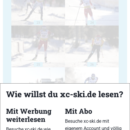
23
24
25
26
Wie willst du xc-ski.de lesen?
27
28
Mit Werbung
Mit Abo
weiterlesen
Besuche xc-ski.de mit
eigenem Account und völlig
Besuche xc-ski.de wie