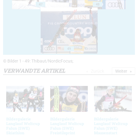
47
48
49
© Bilder 1 - 49: Thibaut/NordicFocus;
VERWANDTE ARTIKEL
Zurück
Weiter
Bildergalerie
Bildergalerie
Bildergalerie
Langlauf Weltcup
Langlauf Weltcup
Langlauf Weltcup
Falun (SWE)
Falun (SWE)
Falun (SWE)
Skiathlon
Freistilsprint
Massenstart