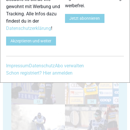
werbefrei.
gewohnt mit Werbung und
Tracking. Alle Infos dazu
Jetzt abonnieren
29
30
findest du in der
Datenschutzerklärung
!
Akzeptieren und weiter
31
32
Impressum
Datenschutz
Abo verwalten
Schon registriert? Hier anmelden
33
34