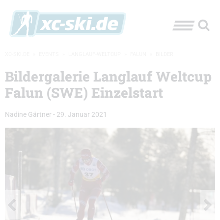
XC-SKI.DE
»
EVENTS
»
LANGLAUF-WELTCUP
»
FALUN
»
BILDER
Bildergalerie Langlauf Weltcup
Falun (SWE) Einzelstart
Nadine Gärtner
-
29. Januar 2021