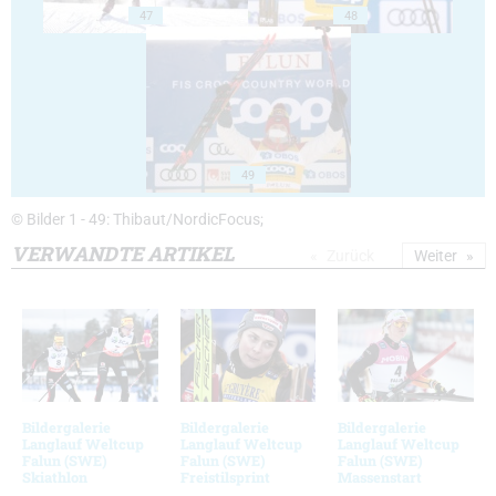
47
48
49
© Bilder 1 - 49: Thibaut/NordicFocus;
VERWANDTE ARTIKEL
Zurück
Weiter
Bildergalerie
Bildergalerie
Bildergalerie
Langlauf Weltcup
Langlauf Weltcup
Langlauf Weltcup
Falun (SWE)
Falun (SWE)
Falun (SWE)
Skiathlon
Freistilsprint
Massenstart