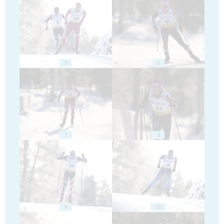
5
6
7
8
9
10