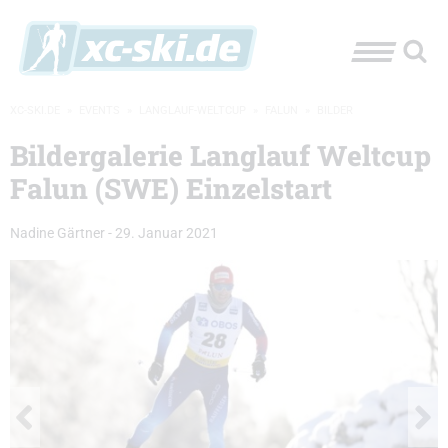
XC-SKI.DE
»
EVENTS
»
LANGLAUF-WELTCUP
»
FALUN
»
BILDER
Bildergalerie Langlauf Weltcup
Falun (SWE) Einzelstart
Nadine Gärtner
-
29. Januar 2021