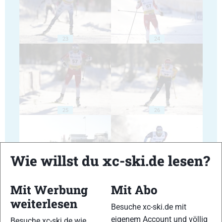
23
24
25
26
Wie willst du xc-ski.de lesen?
27
28
Mit Werbung
Mit Abo
weiterlesen
Besuche xc-ski.de mit
eigenem Account und völlig
Besuche xc-ski.de wie