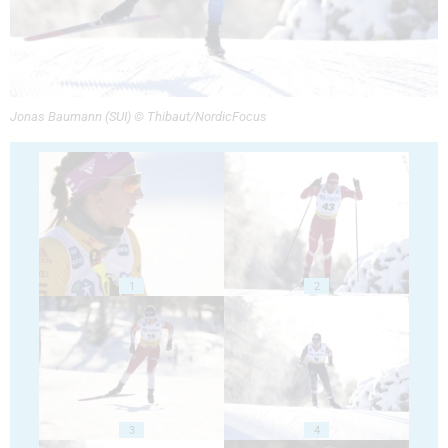
Jonas Baumann (SUI) © Thibaut/NordicFocus
1
2
3
4