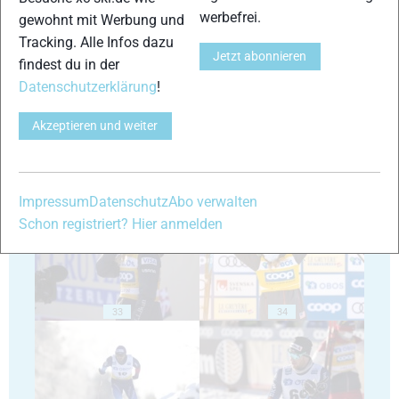
werbefrei.
gewohnt mit Werbung und
Tracking. Alle Infos dazu
Jetzt abonnieren
29
30
findest du in der
Datenschutzerklärung
!
Akzeptieren und weiter
31
32
Impressum
Datenschutz
Abo verwalten
Schon registriert? Hier anmelden
33
34