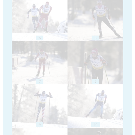
5
6
7
8
9
10