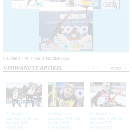
47
48
49
© Bilder 1 - 49: Thibaut/NordicFocus;
VERWANDTE ARTIKEL
Zurück
Weiter
Bildergalerie
Bildergalerie
Bildergalerie
Langlauf Weltcup
Langlauf Weltcup
Langlauf Weltcup
Falun (SWE)
Falun (SWE)
Falun (SWE)
Skiathlon
Freistilsprint
Massenstart