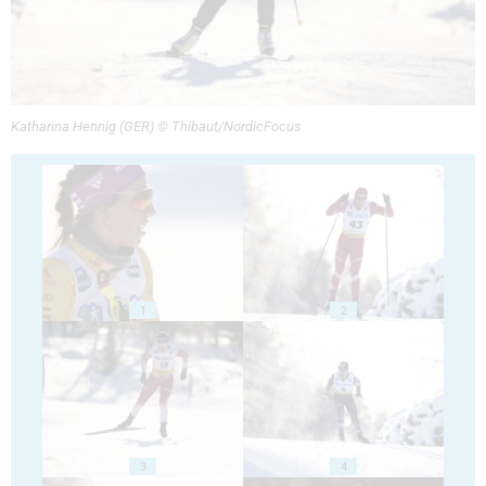
Katharina Hennig (GER) © Thibaut/NordicFocus
1
2
3
4