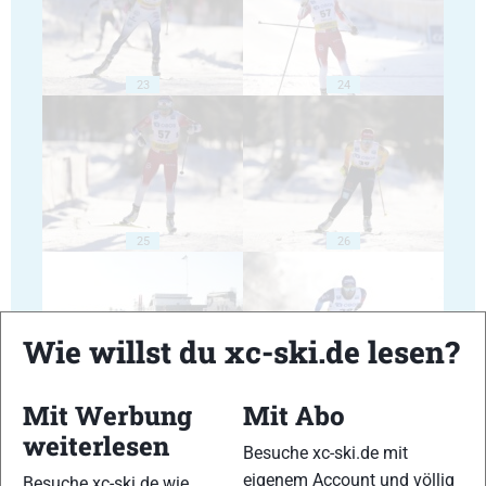
23
24
25
26
Wie willst du xc-ski.de lesen?
27
28
Mit Werbung
Mit Abo
weiterlesen
Besuche xc-ski.de mit
eigenem Account und völlig
Besuche xc-ski.de wie