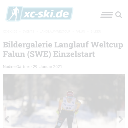
XC-SKI.DE
»
EVENTS
»
LANGLAUF-WELTCUP
»
FALUN
»
BILDER
Bildergalerie Langlauf Weltcup
Falun (SWE) Einzelstart
Nadine Gärtner
-
29. Januar 2021