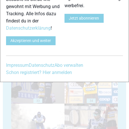
werbefrei.
gewohnt mit Werbung und
Tracking. Alle Infos dazu
Jetzt abonnieren
29
30
findest du in der
Datenschutzerklärung
!
Akzeptieren und weiter
31
32
Impressum
Datenschutz
Abo verwalten
Schon registriert? Hier anmelden
33
34