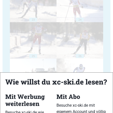
23
24
25
26
Wie willst du xc-ski.de lesen?
27
28
Mit Werbung
Mit Abo
weiterlesen
Besuche xc-ski.de mit
eigenem Account und völlig
Besuche xc-ski.de wie