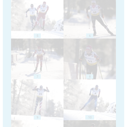
5
6
7
8
9
10