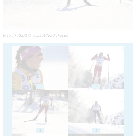
Pia Fink (GER) © Thibaut/NordicFocus
1
2
3
4