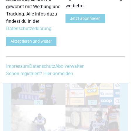
werbefrei.
gewohnt mit Werbung und
Tracking. Alle Infos dazu
Jetzt abonnieren
29
30
findest du in der
Datenschutzerklärung
!
Akzeptieren und weiter
31
32
Impressum
Datenschutz
Abo verwalten
Schon registriert? Hier anmelden
33
34