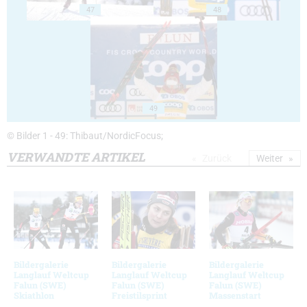
47
48
49
© Bilder 1 - 49: Thibaut/NordicFocus;
VERWANDTE ARTIKEL
Zurück
Weiter
Bildergalerie
Bildergalerie
Bildergalerie
Langlauf Weltcup
Langlauf Weltcup
Langlauf Weltcup
Falun (SWE)
Falun (SWE)
Falun (SWE)
Skiathlon
Freistilsprint
Massenstart