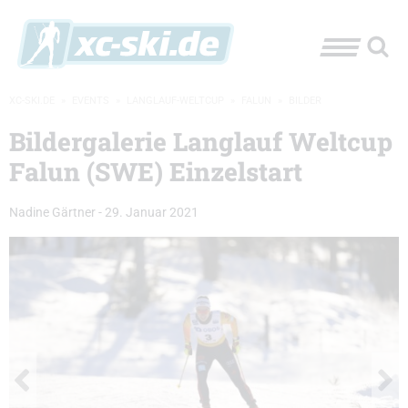
XC-SKI.DE
»
EVENTS
»
LANGLAUF-WELTCUP
»
FALUN
»
BILDER
Bildergalerie Langlauf Weltcup
Falun (SWE) Einzelstart
Nadine Gärtner
-
29. Januar 2021