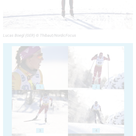
Lucas Boegl (GER) © Thibaut/NordicFocus
1
2
3
4