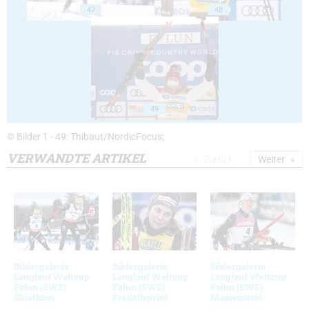
47
48
49
© Bilder 1 - 49: Thibaut/NordicFocus;
VERWANDTE ARTIKEL
Zurück
Weiter
Bildergalerie
Bildergalerie
Bildergalerie
Langlauf Weltcup
Langlauf Weltcup
Langlauf Weltcup
Falun (SWE)
Falun (SWE)
Falun (SWE)
Skiathlon
Freistilsprint
Massenstart