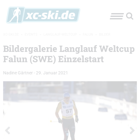
XC-SKI.DE
»
EVENTS
»
LANGLAUF-WELTCUP
»
FALUN
»
BILDER
Bildergalerie Langlauf Weltcup
Falun (SWE) Einzelstart
Nadine Gärtner
-
29. Januar 2021