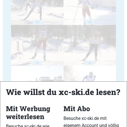
23
24
25
26
Wie willst du xc-ski.de lesen?
27
28
Mit Werbung
Mit Abo
weiterlesen
Besuche xc-ski.de mit
eigenem Account und völlig
Besuche xc-ski.de wie