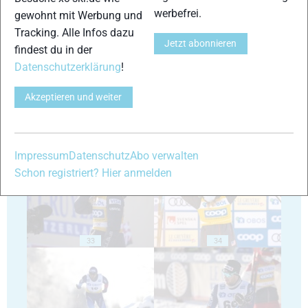
werbefrei.
gewohnt mit Werbung und
Tracking. Alle Infos dazu
Jetzt abonnieren
29
30
findest du in der
Datenschutzerklärung
!
Akzeptieren und weiter
31
32
Impressum
Datenschutz
Abo verwalten
Schon registriert? Hier anmelden
33
34