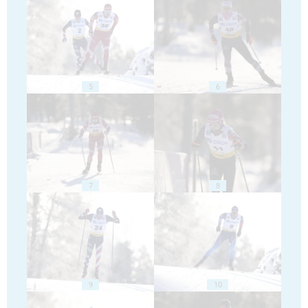
5
6
7
8
9
10