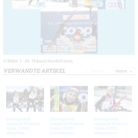
47
48
49
© Bilder 1 - 49: Thibaut/NordicFocus;
VERWANDTE ARTIKEL
Zurück
Weiter
Bildergalerie
Bildergalerie
Bildergalerie
Langlauf Weltcup
Langlauf Weltcup
Langlauf Weltcup
Falun (SWE)
Falun (SWE)
Falun (SWE)
Skiathlon
Freistilsprint
Massenstart