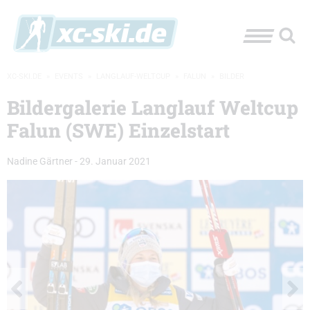
XC-SKI.DE
»
EVENTS
»
LANGLAUF-WELTCUP
»
FALUN
»
BILDER
Bildergalerie Langlauf Weltcup
Falun (SWE) Einzelstart
Nadine Gärtner
-
29. Januar 2021