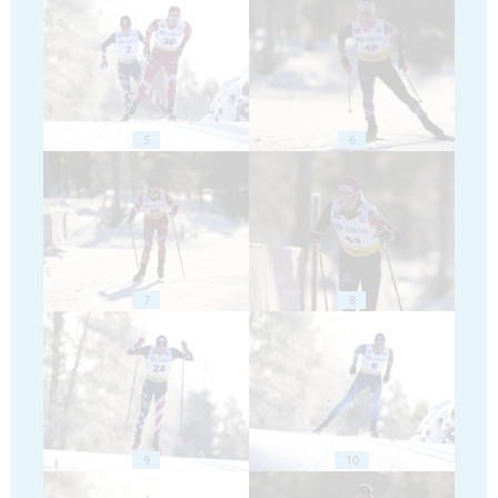
5
6
7
8
9
10