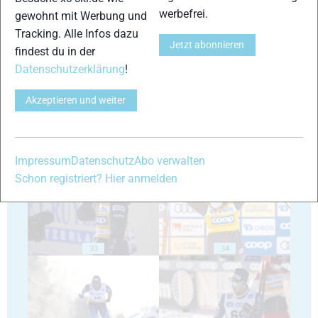
werbefrei.
gewohnt mit Werbung und
Tracking. Alle Infos dazu
Jetzt abonnieren
29
30
findest du in der
Datenschutzerklärung
!
Akzeptieren und weiter
31
32
Impressum
Datenschutz
Abo verwalten
Schon registriert? Hier anmelden
33
34