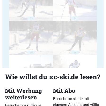
23
24
25
26
Wie willst du xc-ski.de lesen?
27
28
Mit Werbung
Mit Abo
weiterlesen
Besuche xc-ski.de mit
eigenem Account und völlig
Besuche xc-ski.de wie