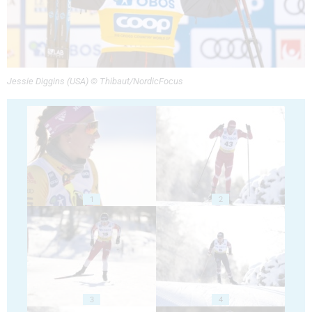
Jessie Diggins (USA) © Thibaut/NordicFocus
1
2
3
4