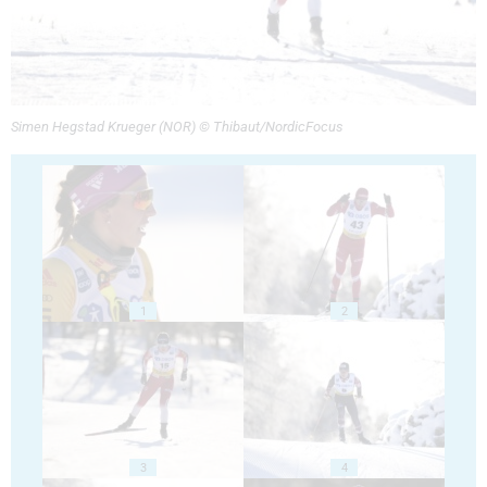
Simen Hegstad Krueger (NOR) © Thibaut/NordicFocus
1
2
3
4