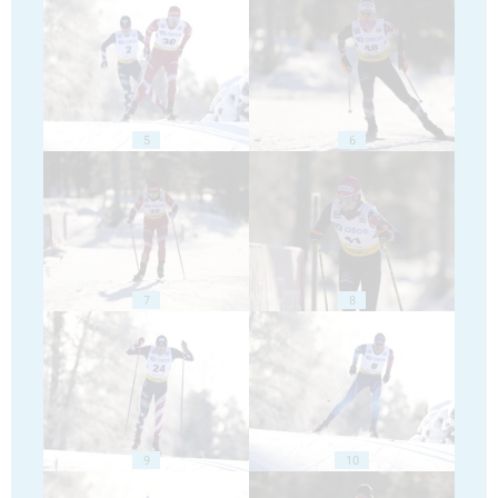
5
6
7
8
9
10