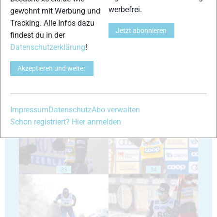
werbefrei.
gewohnt mit Werbung und
Tracking. Alle Infos dazu
Jetzt abonnieren
29
30
findest du in der
Datenschutzerklärung
!
Akzeptieren und weiter
31
32
Impressum
Datenschutz
Abo verwalten
Schon registriert? Hier anmelden
33
34