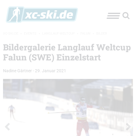
XC-SKI.DE
»
EVENTS
»
LANGLAUF-WELTCUP
»
FALUN
»
BILDER
Bildergalerie Langlauf Weltcup
Falun (SWE) Einzelstart
Nadine Gärtner
-
29. Januar 2021