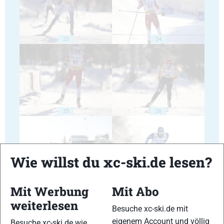
23
24
25
26
Wie willst du xc-ski.de lesen?
27
28
Mit Werbung
Mit Abo
weiterlesen
Besuche xc-ski.de mit
eigenem Account und völlig
Besuche xc-ski.de wie