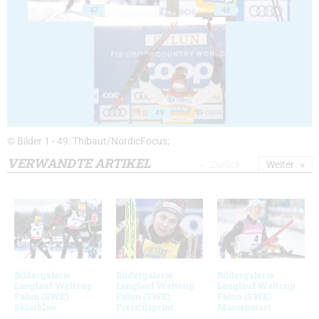
47
48
49
© Bilder 1 - 49: Thibaut/NordicFocus;
VERWANDTE ARTIKEL
Zurück
Weiter
Bildergalerie
Bildergalerie
Bildergalerie
Langlauf Weltcup
Langlauf Weltcup
Langlauf Weltcup
Falun (SWE)
Falun (SWE)
Falun (SWE)
Skiathlon
Freistilsprint
Massenstart