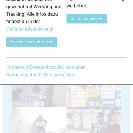
werbefrei.
gewohnt mit Werbung und
Tracking. Alle Infos dazu
Jetzt abonnieren
29
30
findest du in der
Datenschutzerklärung
!
Akzeptieren und weiter
31
32
Impressum
Datenschutz
Abo verwalten
Schon registriert? Hier anmelden
33
34