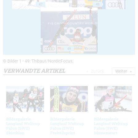
47
48
49
© Bilder 1 - 49: Thibaut/NordicFocus;
VERWANDTE ARTIKEL
Zurück
Weiter
Bildergalerie
Bildergalerie
Bildergalerie
Langlauf Weltcup
Langlauf Weltcup
Langlauf Weltcup
Falun (SWE)
Falun (SWE)
Falun (SWE)
Skiathlon
Freistilsprint
Massenstart