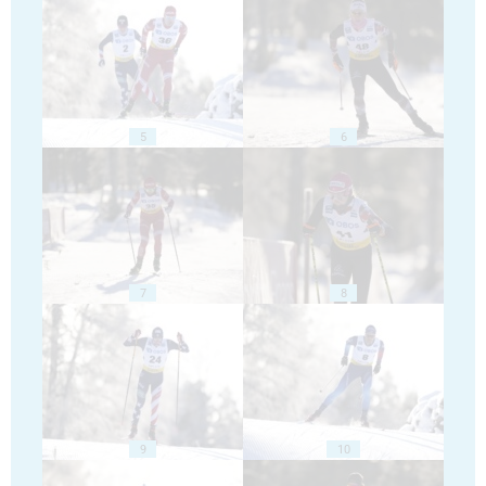
5
6
7
8
9
10