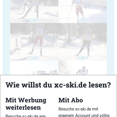
23
24
25
26
Wie willst du xc-ski.de lesen?
27
28
Mit Werbung
Mit Abo
weiterlesen
Besuche xc-ski.de mit
eigenem Account und völlig
Besuche xc-ski.de wie