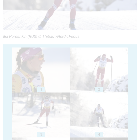
Ilia Poroshkin (RUS) © Thibaut/NordicFocus
1
2
3
4