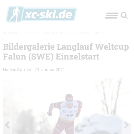
XC-SKI.DE
»
EVENTS
»
LANGLAUF-WELTCUP
»
FALUN
»
BILDER
Bildergalerie Langlauf Weltcup
Falun (SWE) Einzelstart
Nadine Gärtner
-
29. Januar 2021