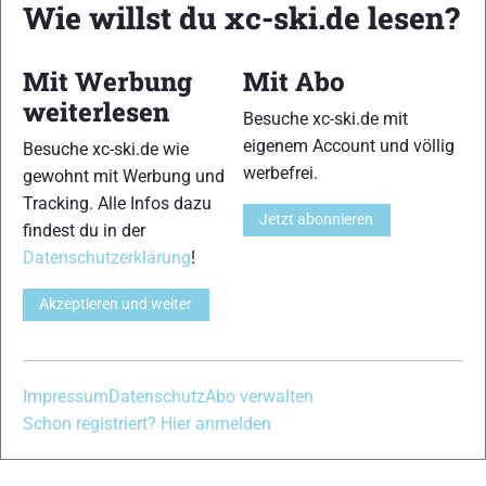
Wie willst du xc-ski.de lesen?
Mit Werbung
Mit Abo
weiterlesen
Bildergalerie Ganghoferlauf Leutasch
Besuche xc-ski.de mit
(Österreich)
eigenem Account und völlig
Besuche xc-ski.de wie
Bilder
|
Fotos
|
Skimarathon Bilder
werbefrei.
gewohnt mit Werbung und
Mario Felgenhauer
-
1. März 2020
Tracking. Alle Infos dazu
Jetzt abonnieren
Hier findet ihr einige Impressionen vom 50. Ganghoferlauf in
findest du in der
Leutasch …
Datenschutzerklärung
!
Akzeptieren und weiter
Ergebnisse Ganghoferlauf Leutasch
(Österreich)
Ergebnisse
|
Skimarathon Ergebnisse
|
Skimarathons
Mario Felgenhauer
-
1. März 2020
Impressum
Datenschutz
Abo verwalten
Hier findet ihr die Ergebnisse des 50. Ganghoferlaufs 2020 im
Schon registriert? Hier anmelden
österreichischen Leutasch …