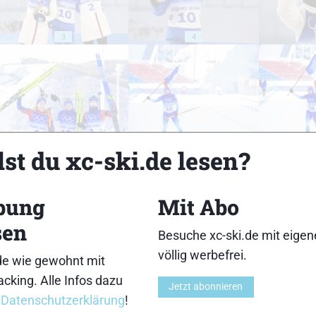
3
4
8
9
st du xc-ski.de lesen?
bung
Mit Abo
sen
Besuche xc-ski.de mit eige
13
14
völlig werbefrei.
de wie gewohnt mit
cking. Alle Infos dazu
Jetzt abonnieren
r
Datenschutzerklärung
!