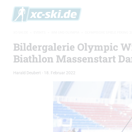
XC-SKI.DE
»
EVENTS
»
WM UND OLYMPIA
»
OLYMPISCHE SPIELE PEKING 2
Bildergalerie Olympic W
Biathlon Massenstart D
Harald Deubert
-
18. Februar 2022