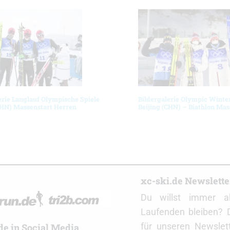
erie Langlauf Olympische Spiele
Bildergalerie Olympic Winte
CHN) Massenstart Herren
Beijing (CHN) – Biathlon Mas
r
xc-ski.de Newslett
Du willst immer a
Laufenden bleiben? 
für unseren Newslet
de in Social Media