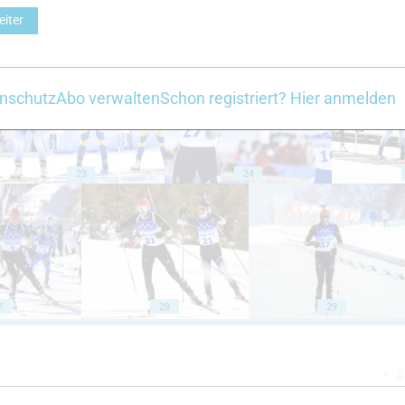
eiter
18
19
nschutz
Abo verwalten
Schon registriert? Hier anmelden
23
24
7
28
29
Z