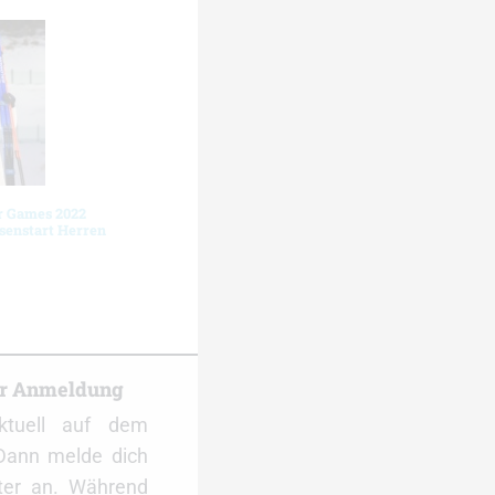
r Games 2022
senstart Herren
er Anmeldung
ktuell auf dem
Dann melde dich
ter an. Während