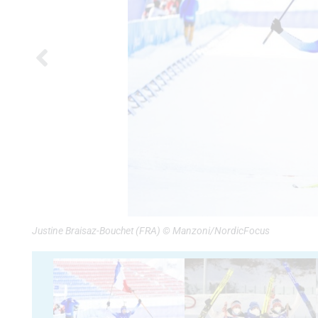
Justine Braisaz-Bouchet (FRA) © Manzoni/NordicFocus