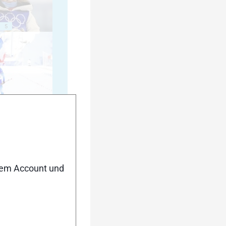
5
10
nem Account und
15