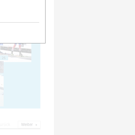
20
25
urück
Weiter