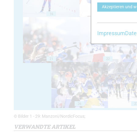
Akzeptieren und w
16
17
Impressum
Date
21
22
26
2
© Bilder 1 - 29: Manzoni/NordicFocus;
VERWANDTE ARTIKEL