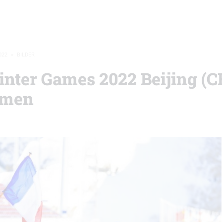
022
»
BILDER
inter Games 2022 Beijing (
amen