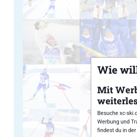
1
2
6
7
Wie will
Mit Wer
weiterle
11
12
Besuche xc-ski.
Werbung und Tra
findest du in de