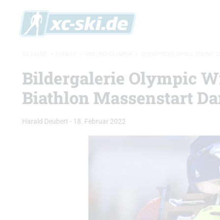
XC-SKI.DE
»
EVENTS
»
WM UND OLYMPIA
»
OLYMPISCHE SPIELE PEKING 2
Bildergalerie Olympic W
Biathlon Massenstart D
Harald Deubert
-
18. Februar 2022