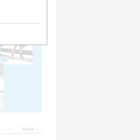
20
25
urück
Weiter