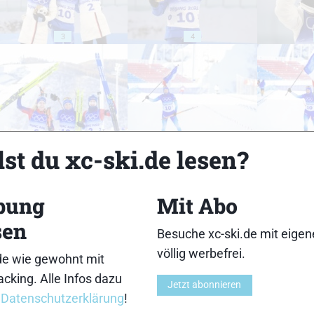
3
4
8
9
st du xc-ski.de lesen?
bung
Mit Abo
sen
Besuche xc-ski.de mit eige
13
14
völlig werbefrei.
de wie gewohnt mit
cking. Alle Infos dazu
Jetzt abonnieren
r
Datenschutzerklärung
!