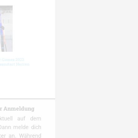
r Games 2022
senstart Herren
er Anmeldung
ktuell auf dem
Dann melde dich
ter an. Während