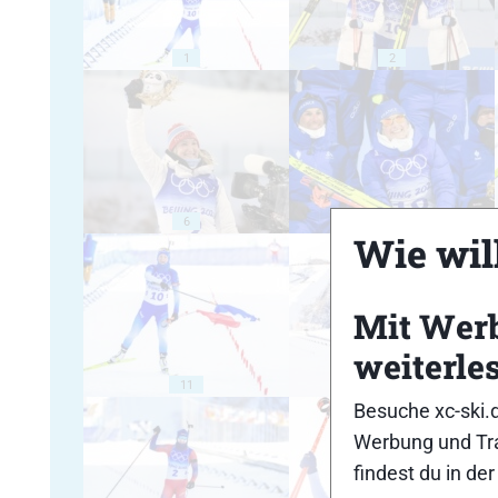
1
2
6
7
Wie will
Mit Wer
weiterle
11
12
Besuche xc-ski.
Werbung und Tra
findest du in de