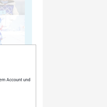
5
10
nem Account und
15