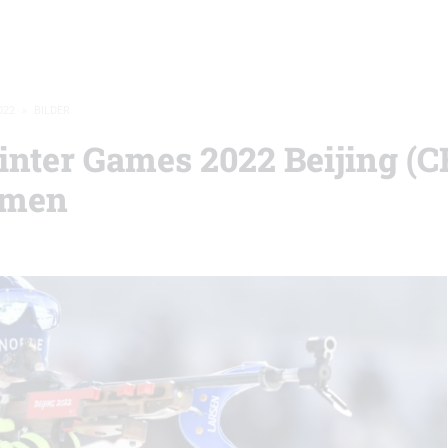
022
»
BILDER
inter Games 2022 Beijing (
amen