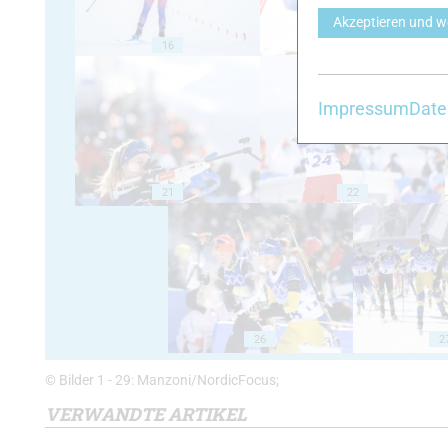
Akzeptieren und w
16
17
Impressum
Date
21
22
26
2
© Bilder 1 - 29: Manzoni/NordicFocus;
VERWANDTE ARTIKEL