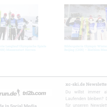
erie Langlauf Olympische Spiele
Bildergalerie Olympic Winte
CHN) Massenstart Herren
Beijing (CHN) – Biathlon Mas
r
xc-ski.de Newslett
Du willst immer a
Laufenden bleiben? 
für unseren Newslet
de in Social Media