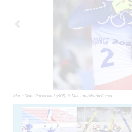
Marte Olsbu Roeiseland (NOR) © Manzoni/NordicFocus