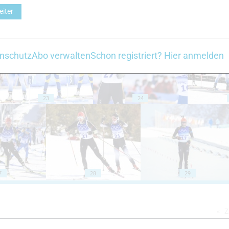
eiter
18
19
nschutz
Abo verwalten
Schon registriert? Hier anmelden
23
24
7
28
29
Z