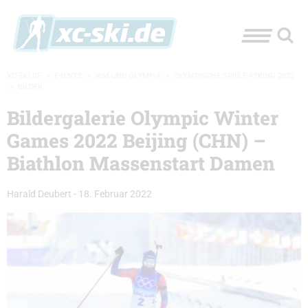
XC-SKI.DE
»
EVENTS
»
WM UND OLYMPIA
»
OLYMPISCHE SPIELE PEKING 2022
»
BILDER
Bildergalerie Olympic Winter
Games 2022 Beijing (CHN) –
Biathlon Massenstart Damen
Harald Deubert
-
18. Februar 2022