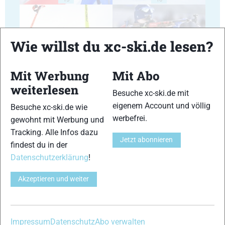
Wie willst du xc-ski.de lesen?
Mit Werbung
Mit Abo
17
18
weiterlesen
Besuche xc-ski.de mit
eigenem Account und völlig
Besuche xc-ski.de wie
werbefrei.
gewohnt mit Werbung und
Tracking. Alle Infos dazu
Jetzt abonnieren
findest du in der
19
20
Datenschutzerklärung
!
Akzeptieren und weiter
21
22
Impressum
Datenschutz
Abo verwalten