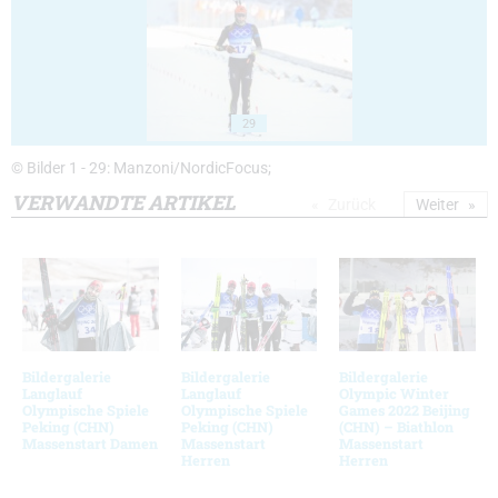
29
© Bilder 1 - 29: Manzoni/NordicFocus;
VERWANDTE ARTIKEL
Zurück
Weiter
Bildergalerie
Bildergalerie
Bildergalerie
Langlauf
Langlauf
Olympic Winter
Olympische Spiele
Olympische Spiele
Games 2022 Beijing
Peking (CHN)
Peking (CHN)
(CHN) – Biathlon
Massenstart Damen
Massenstart
Massenstart
Herren
Herren