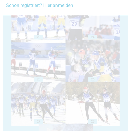
Schon registriert? Hier anmelden
23
24
25
26
27
28