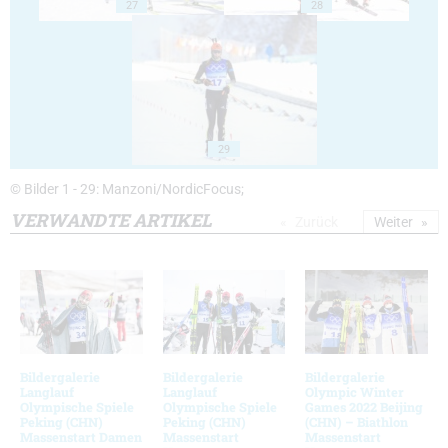
27
28
29
© Bilder 1 - 29: Manzoni/NordicFocus;
VERWANDTE ARTIKEL
Zurück
Weiter
Bildergalerie
Bildergalerie
Bildergalerie
Langlauf
Langlauf
Olympic Winter
Olympische Spiele
Olympische Spiele
Games 2022 Beijing
Peking (CHN)
Peking (CHN)
(CHN) – Biathlon
Massenstart Damen
Massenstart
Massenstart