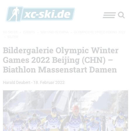
XC-SKI.DE
»
EVENTS
»
WM UND OLYMPIA
»
OLYMPISCHE SPIELE PEKING 2022
»
BILDER
Bildergalerie Olympic Winter
Games 2022 Beijing (CHN) –
Biathlon Massenstart Damen
Harald Deubert
-
18. Februar 2022