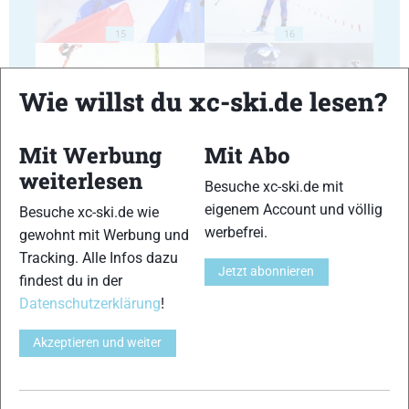
15
16
Wie willst du xc-ski.de lesen?
Mit Werbung
Mit Abo
17
18
weiterlesen
Besuche xc-ski.de mit
eigenem Account und völlig
Besuche xc-ski.de wie
werbefrei.
gewohnt mit Werbung und
Tracking. Alle Infos dazu
Jetzt abonnieren
findest du in der
19
20
Datenschutzerklärung
!
Akzeptieren und weiter