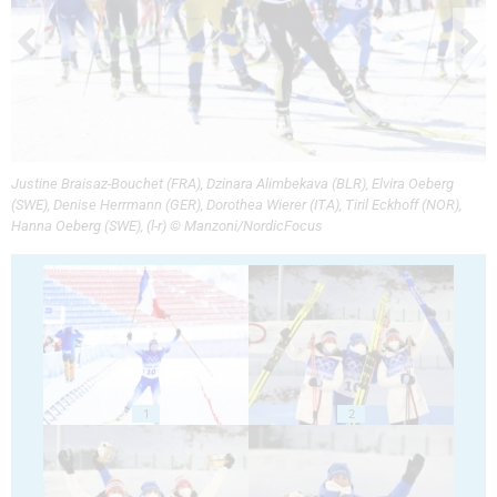
Justine Braisaz-Bouchet (FRA), Dzinara Alimbekava (BLR), Elvira Oeberg
(SWE), Denise Herrmann (GER), Dorothea Wierer (ITA), Tiril Eckhoff (NOR),
Hanna Oeberg (SWE), (l-r) © Manzoni/NordicFocus
1
2