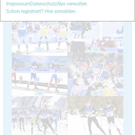
Impressum
Datenschutz
Abo verwalten
21
22
Schon registriert? Hier anmelden
23
24
25
26