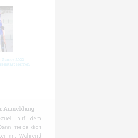
r Games 2022
senstart Herren
er Anmeldung
ktuell auf dem
Dann melde dich
ter an. Während