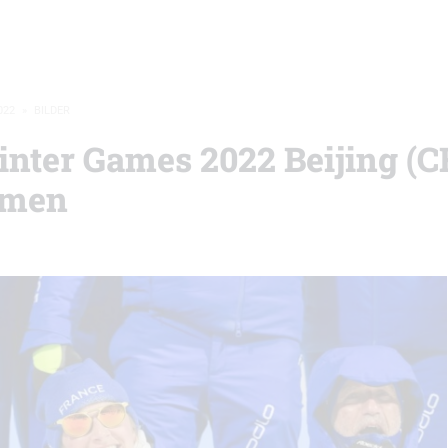
022
»
BILDER
inter Games 2022 Beijing (
amen