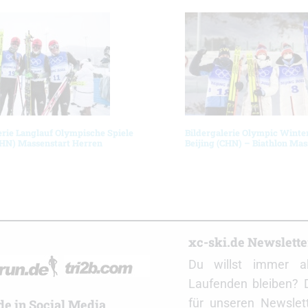
erie Langlauf Olympische Spiele
Bildergalerie Olympic Winte
CHN) Massenstart Herren
Beijing (CHN) – Biathlon Mas
r
xc-ski.de Newslett
Du willst immer a
Laufenden bleiben? 
für unseren Newslet
de in Social Media