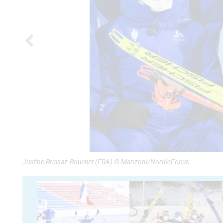
Justine Braisaz-Bouchet (FRA) © Manzoni/NordicFocus