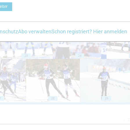
eiter
18
19
nschutz
Abo verwalten
Schon registriert? Hier anmelden
23
24
7
28
29
Z