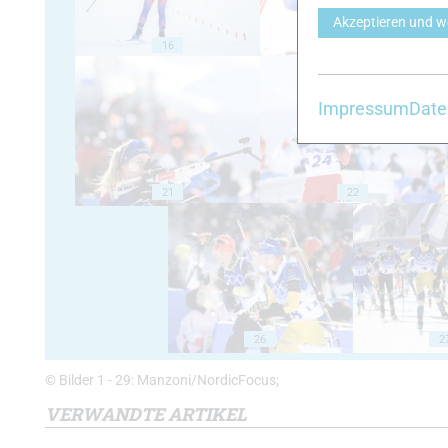
Akzeptieren und w
16
17
Impressum
Date
21
22
26
2
© Bilder 1 - 29: Manzoni/NordicFocus;
VERWANDTE ARTIKEL