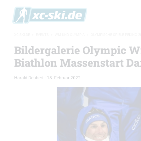
XC-SKI.DE
»
EVENTS
»
WM UND OLYMPIA
»
OLYMPISCHE SPIELE PEKING 2
Bildergalerie Olympic W
Biathlon Massenstart D
Harald Deubert
-
18. Februar 2022