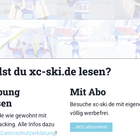
3
4
8
9
st du xc-ski.de lesen?
bung
Mit Abo
sen
Besuche xc-ski.de mit eige
13
14
völlig werbefrei.
de wie gewohnt mit
cking. Alle Infos dazu
Jetzt abonnieren
r
Datenschutzerklärung
!