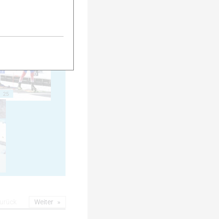
20
25
urück
Weiter