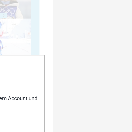
5
10
nem Account und
15