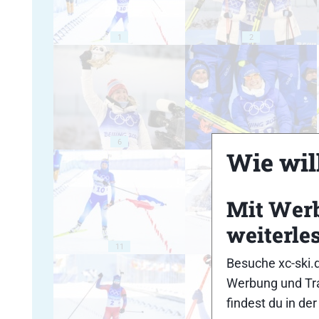
1
2
6
7
Wie will
Mit Wer
weiterle
11
12
Besuche xc-ski.
Werbung und Tra
findest du in de