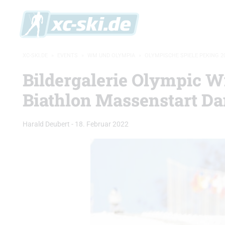
XC-SKI.DE
»
EVENTS
»
WM UND OLYMPIA
»
OLYMPISCHE SPIELE PEKING 2
Bildergalerie Olympic W
Biathlon Massenstart D
Harald Deubert
-
18. Februar 2022