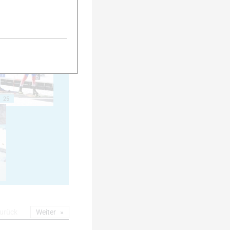
20
25
urück
Weiter