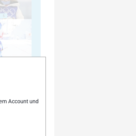
5
10
nem Account und
15