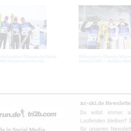
erie Langlauf Olympische Spiele
Bildergalerie Olympic Winte
CHN) Massenstart Herren
Beijing (CHN) – Biathlon Mas
r
xc-ski.de Newslett
Du willst immer a
Laufenden bleiben? 
für unseren Newslet
de in Social Media