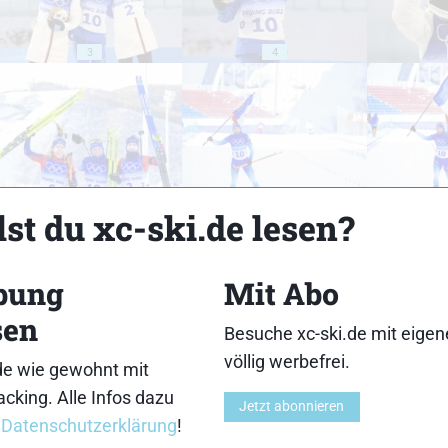
3
4
8
9
st du xc-ski.de lesen?
bung
Mit Abo
sen
Besuche xc-ski.de mit eige
13
14
völlig werbefrei.
de wie gewohnt mit
cking. Alle Infos dazu
Jetzt abonnieren
r
Datenschutzerklärung
!