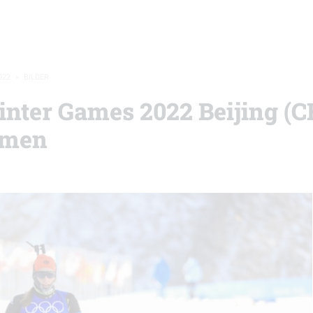
022
»
BILDER
inter Games 2022 Beijing (
amen