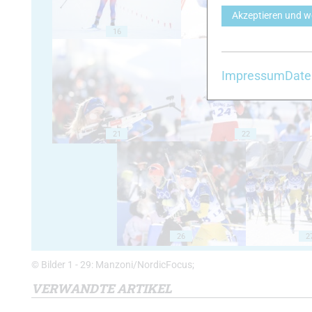
Akzeptieren und w
16
17
Impressum
Date
21
22
26
2
© Bilder 1 - 29: Manzoni/NordicFocus;
VERWANDTE ARTIKEL