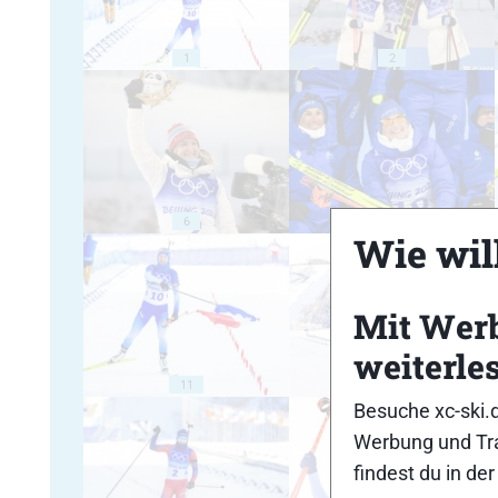
1
2
6
7
Wie will
Mit Wer
weiterle
11
12
Besuche xc-ski.
Werbung und Tra
findest du in de