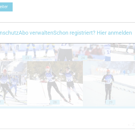
eiter
18
19
nschutz
Abo verwalten
Schon registriert? Hier anmelden
23
24
7
28
29
Z