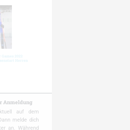
r Games 2022
senstart Herren
er Anmeldung
ktuell auf dem
Dann melde dich
ter an. Während