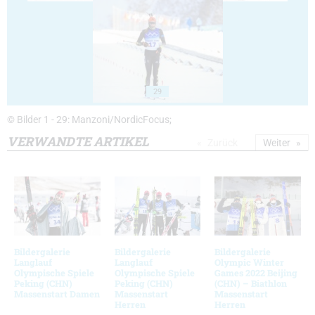
29
© Bilder 1 - 29: Manzoni/NordicFocus;
VERWANDTE ARTIKEL
Zurück
Weiter
Bildergalerie
Bildergalerie
Bildergalerie
Langlauf
Langlauf
Olympic Winter
Olympische Spiele
Olympische Spiele
Games 2022 Beijing
Peking (CHN)
Peking (CHN)
(CHN) – Biathlon
Massenstart Damen
Massenstart
Massenstart
Herren
Herren