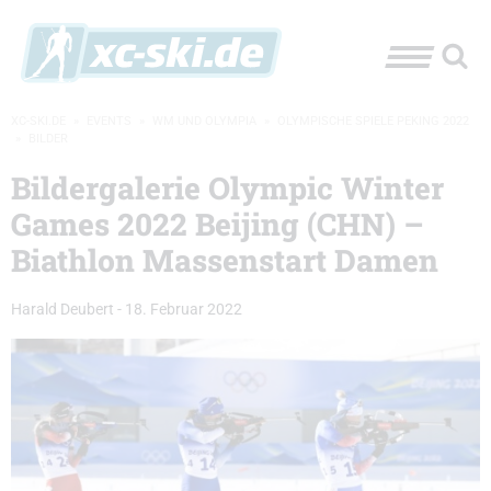
XC-SKI.DE
»
EVENTS
»
WM UND OLYMPIA
»
OLYMPISCHE SPIELE PEKING 2022
»
BILDER
Bildergalerie Olympic Winter
Games 2022 Beijing (CHN) –
Biathlon Massenstart Damen
Harald Deubert
-
18. Februar 2022