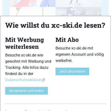
15
16
Wie willst du xc-ski.de lesen?
Mit Werbung
Mit Abo
17
18
weiterlesen
Besuche xc-ski.de mit
eigenem Account und völlig
Besuche xc-ski.de wie
werbefrei.
gewohnt mit Werbung und
Tracking. Alle Infos dazu
Jetzt abonnieren
findest du in der
19
20
Datenschutzerklärung
!
Akzeptieren und weiter