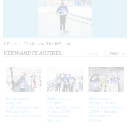
29
© Bilder 1 - 29: Manzoni/NordicFocus;
VERWANDTE ARTIKEL
Zurück
Weiter
Bildergalerie
Bildergalerie
Bildergalerie
Langlauf
Langlauf
Olympic Winter
Olympische Spiele
Olympische Spiele
Games 2022 Beijing
Peking (CHN)
Peking (CHN)
(CHN) – Biathlon
Massenstart Damen
Massenstart
Massenstart
Herren
Herren