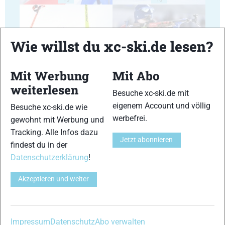
Wie willst du xc-ski.de lesen?
Mit Werbung
Mit Abo
17
18
weiterlesen
Besuche xc-ski.de mit
eigenem Account und völlig
Besuche xc-ski.de wie
werbefrei.
gewohnt mit Werbung und
Tracking. Alle Infos dazu
Jetzt abonnieren
findest du in der
19
20
Datenschutzerklärung
!
Akzeptieren und weiter
21
22
Impressum
Datenschutz
Abo verwalten