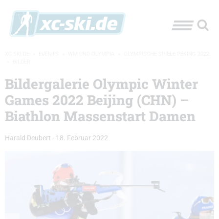
XC-SKI.DE
»
EVENTS
»
WM UND OLYMPIA
»
OLYMPISCHE SPIELE PEKING 2022
»
BILDER
Bildergalerie Olympic Winter
Games 2022 Beijing (CHN) –
Biathlon Massenstart Damen
Harald Deubert
-
18. Februar 2022