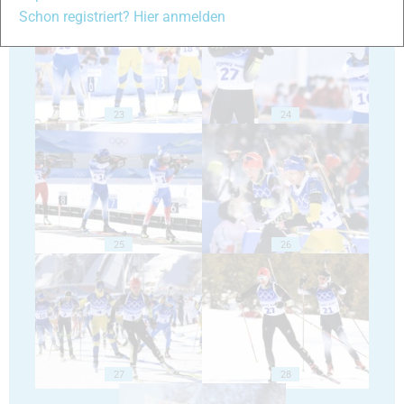
Schon registriert? Hier anmelden
23
24
25
26
27
28