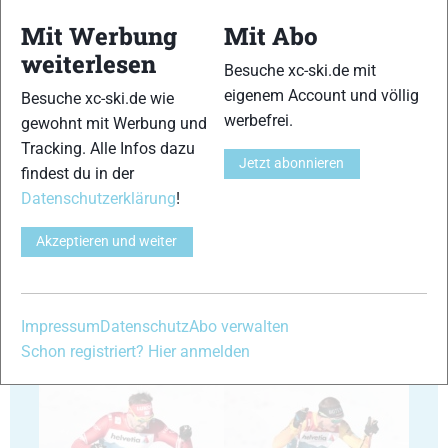
Mit Werbung
Mit Abo
weiterlesen
29
30
Besuche xc-ski.de mit
eigenem Account und völlig
Besuche xc-ski.de wie
werbefrei.
gewohnt mit Werbung und
Tracking. Alle Infos dazu
Jetzt abonnieren
findest du in der
Datenschutzerklärung
!
31
32
Akzeptieren und weiter
Impressum
Datenschutz
Abo verwalten
Schon registriert? Hier anmelden
33
34