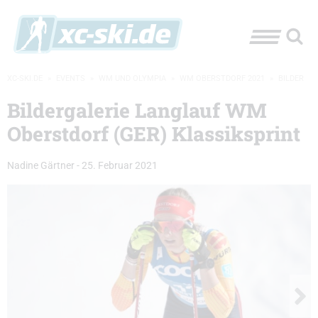
XC-SKI.DE
»
EVENTS
»
WM UND OLYMPIA
»
WM OBERSTDORF 2021
»
BILDER
Bildergalerie Langlauf WM
Oberstdorf (GER) Klassiksprint
Nadine Gärtner
-
25. Februar 2021