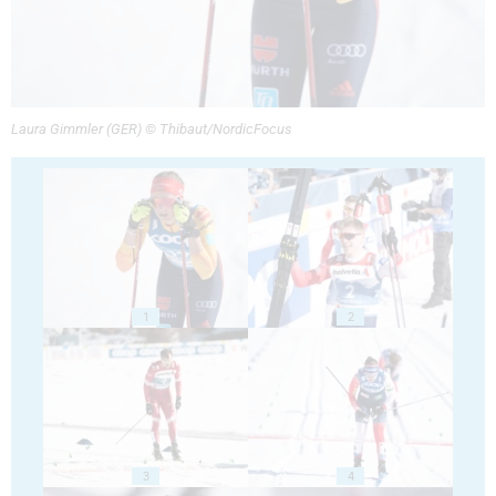
Laura Gimmler (GER) © Thibaut/NordicFocus
1
2
3
4