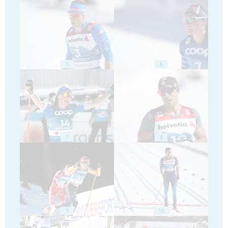
5
6
7
8
9
10