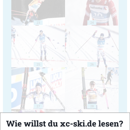
23
24
25
26
27
28
Wie willst du xc-ski.de lesen?