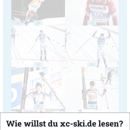
23
24
25
26
27
28
Wie willst du xc-ski.de lesen?