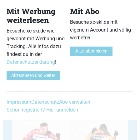
Mit Werbung
Mit Abo
weiterlesen
29
30
Besuche xc-ski.de mit
eigenem Account und völlig
Besuche xc-ski.de wie
werbefrei.
gewohnt mit Werbung und
Tracking. Alle Infos dazu
Jetzt abonnieren
findest du in der
Datenschutzerklärung
!
31
32
Akzeptieren und weiter
Impressum
Datenschutz
Abo verwalten
Schon registriert? Hier anmelden
33
34