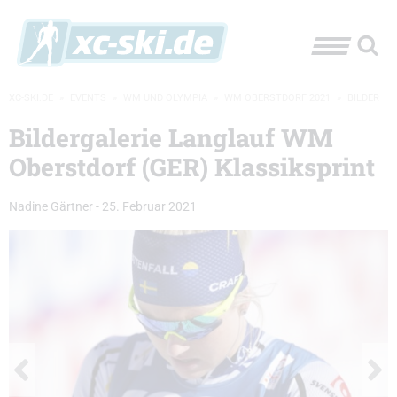
XC-SKI.DE
»
EVENTS
»
WM UND OLYMPIA
»
WM OBERSTDORF 2021
»
BILDER
Bildergalerie Langlauf WM
Oberstdorf (GER) Klassiksprint
Nadine Gärtner
-
25. Februar 2021