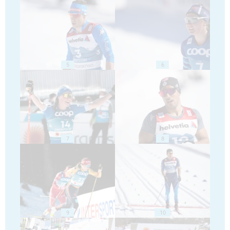
5
6
7
8
9
10