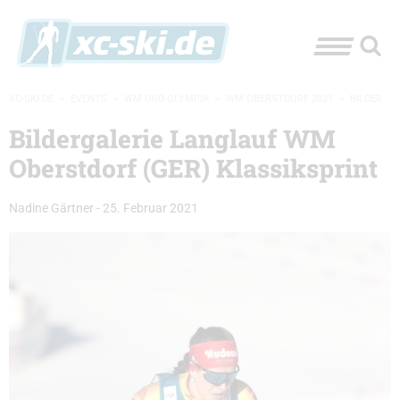
XC-SKI.DE
»
EVENTS
»
WM UND OLYMPIA
»
WM OBERSTDORF 2021
»
BILDER
Bildergalerie Langlauf WM
Oberstdorf (GER) Klassiksprint
Nadine Gärtner
-
25. Februar 2021