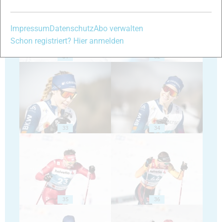
Impressum
Datenschutz
Abo verwalten
Schon registriert? Hier anmelden
31
32
33
34
35
36