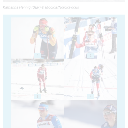
Katharina Hennig (GER) © Modica/NordicFocus
1
2
3
4