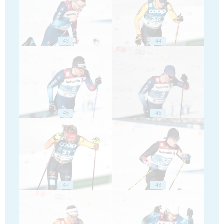
43
44
45
46
47
48