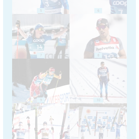
5
6
7
8
9
10