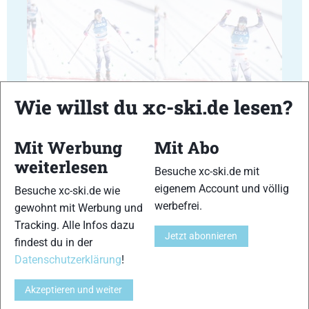
25
26
Wie willst du xc-ski.de lesen?
Mit Werbung
Mit Abo
weiterlesen
Besuche xc-ski.de mit
eigenem Account und völlig
Besuche xc-ski.de wie
27
28
werbefrei.
gewohnt mit Werbung und
Tracking. Alle Infos dazu
Jetzt abonnieren
findest du in der
Datenschutzerklärung
!
Akzeptieren und weiter
29
30