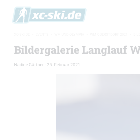
XC-SKI.DE
»
EVENTS
»
WM UND OLYMPIA
»
WM OBERSTDORF 2021
»
BIL
Bildergalerie Langlauf 
Nadine Gärtner
-
25. Februar 2021