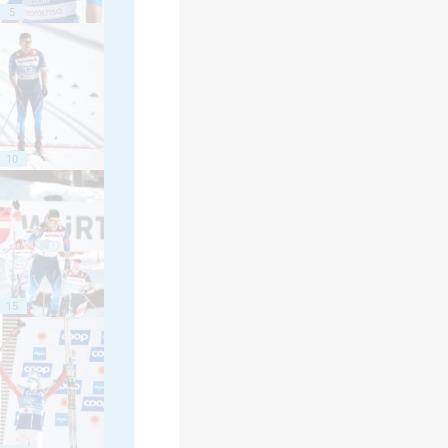
5
10
15