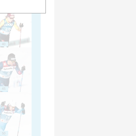
40
45
50