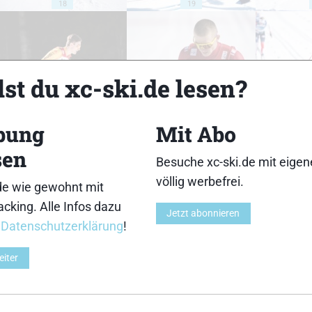
18
19
st du xc-ski.de lesen?
23
24
bung
Mit Abo
sen
Besuche xc-ski.de mit eige
völlig werbefrei.
de wie gewohnt mit
cking. Alle Infos dazu
28
29
Jetzt abonnieren
r
Datenschutzerklärung
!
eiter
33
34