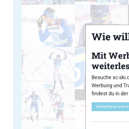
16
17
Wie will
21
22
Mit Wer
weiterle
Besuche xc-ski.
Werbung und Tra
26
27
findest du in de
Akzeptieren und w
31
32