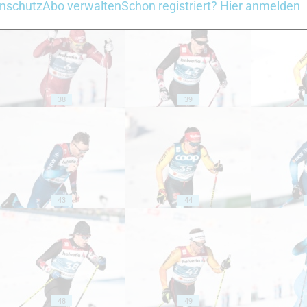
nschutz
Abo verwalten
Schon registriert? Hier anmelden
38
39
43
44
48
49