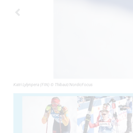
Katri Lylynpera (FIN) © Thibaut/NordicFocus