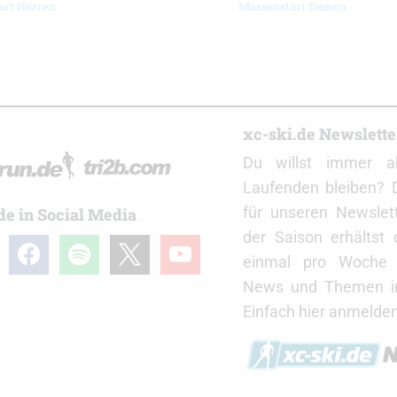
art Herren
Massenstart Damen
r
xc-ski.de Newslett
Du willst immer a
Laufenden bleiben? 
für unseren Newslet
de in Social Media
der Saison erhältst
gram
facebook
spotify
x
youtube
einmal pro Woche d
News und Themen in
Einfach hier anmelden