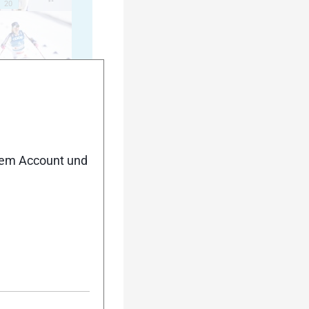
20
25
nem Account und
30
35