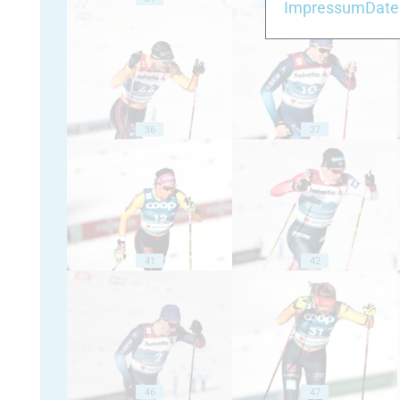
Impressum
Date
36
37
41
42
46
47