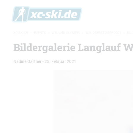
XC-SKI.DE
»
EVENTS
»
WM UND OLYMPIA
»
WM OBERSTDORF 2021
»
BIL
Bildergalerie Langlauf 
Nadine Gärtner
-
25. Februar 2021