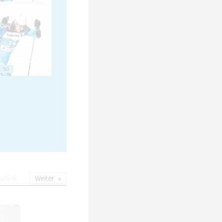
50
urück
Weiter