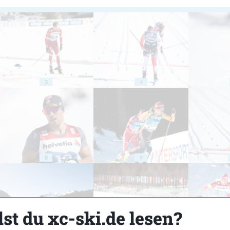
3
4
8
9
st du xc-ski.de lesen?