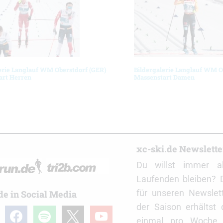
erie Langlauf WM Oberstdorf (GER)
Bildergalerie Langlauf WM O
art Herren
Massenstart Damen
r
xc-ski.de Newslett
Du willst immer a
Laufenden bleiben? 
für unseren Newslet
de in Social Media
der Saison erhältst
gram
facebook
spotify
x
youtube
einmal pro Woche d