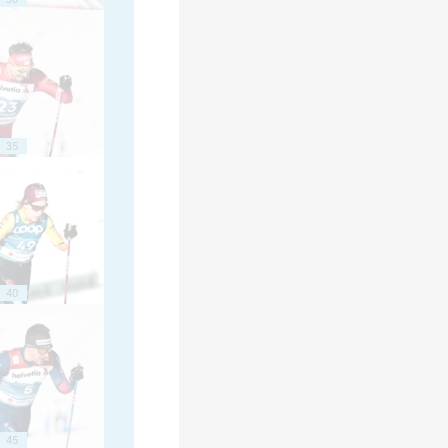
35
40
45