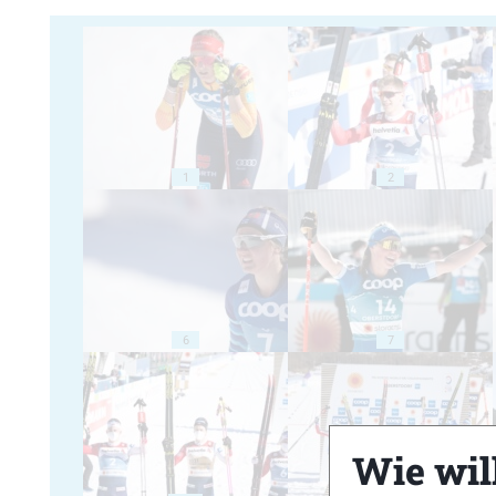
1
2
6
7
Wie will