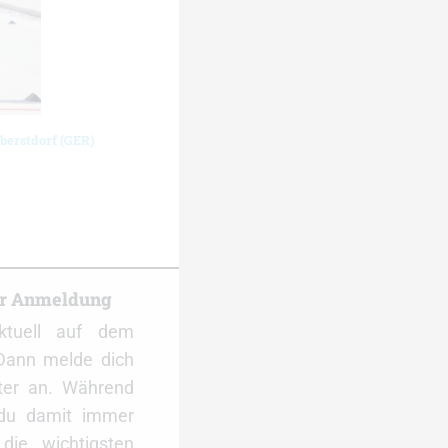
berstdorf (GER)
er Anmeldung
ktuell auf dem
Dann melde dich
ter an. Während
 du damit immer
ie wichtigsten