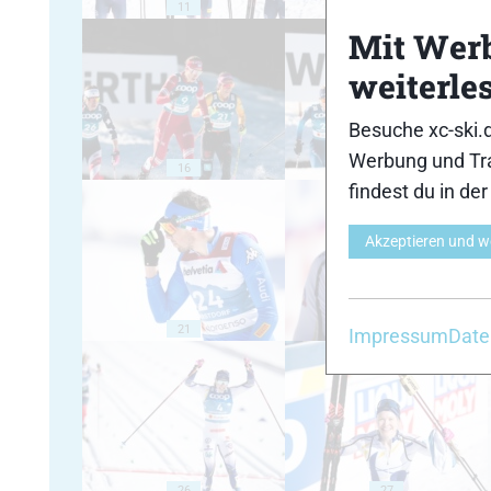
11
12
Mit Wer
weiterle
Besuche xc-ski.
Werbung und Tra
16
17
findest du in de
Akzeptieren und w
21
22
Impressum
Date
26
27