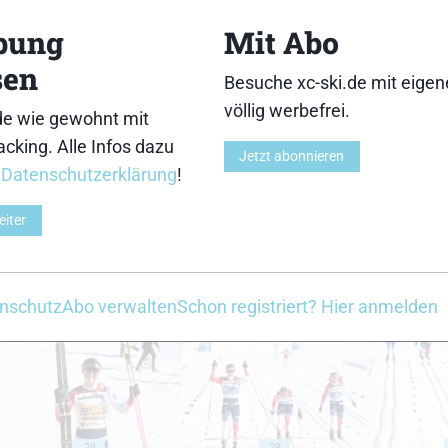
13
14
bung
Mit Abo
sen
Besuche xc-ski.de mit eige
völlig werbefrei.
de wie gewohnt mit
cking. Alle Infos dazu
18
19
Jetzt abonnieren
r
Datenschutzerklärung
!
eiter
23
24
nschutz
Abo verwalten
Schon registriert? Hier anmelden
28
29