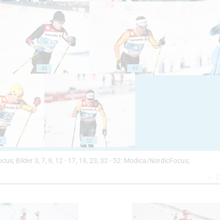
48
49
1
52
cFocus; Bilder 3, 7, 9, 12 - 17, 19, 23, 32 - 52: Modica/NordicFocus;
Z