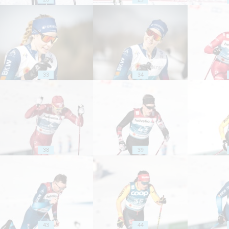
33
34
38
39
43
44