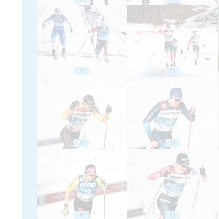
31
32
36
37
41
42