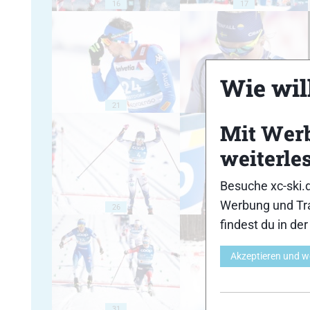
16
17
Wie will
21
22
Mit Wer
weiterle
Besuche xc-ski.
Werbung und Tra
26
27
findest du in de
Akzeptieren und w
31
32