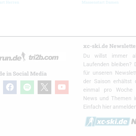
art Herren
Massenstart Damen
r
xc-ski.de Newslett
Du willst immer a
Laufenden bleiben? 
für unseren Newslet
de in Social Media
der Saison erhältst
gram
facebook
spotify
x
youtube
einmal pro Woche d
News und Themen in
Einfach hier anmelden