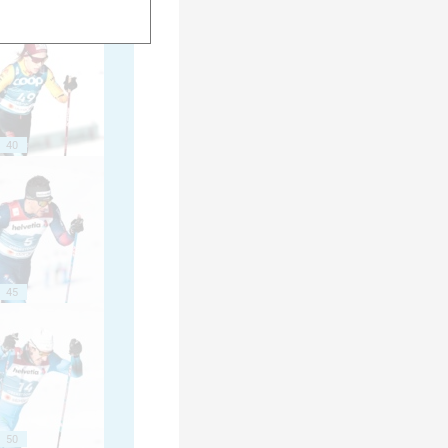
40
45
50