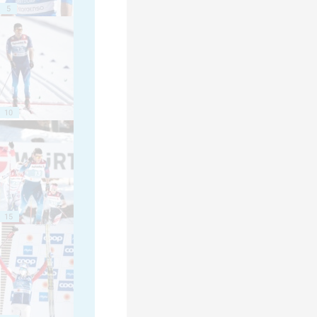
5
10
15