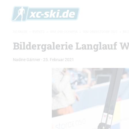
XC-SKI.DE
»
EVENTS
»
WM UND OLYMPIA
»
WM OBERSTDORF 2021
»
BIL
Bildergalerie Langlauf 
Nadine Gärtner
-
25. Februar 2021