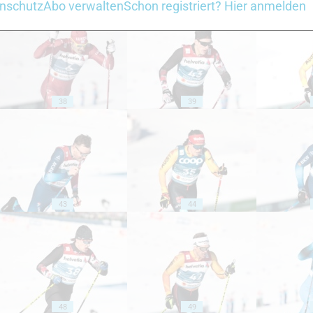
nschutz
Abo verwalten
Schon registriert? Hier anmelden
38
39
43
44
48
49