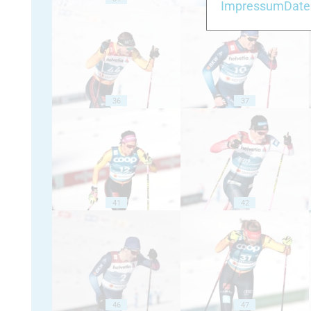
Impressum
Date
36
37
41
42
46
47