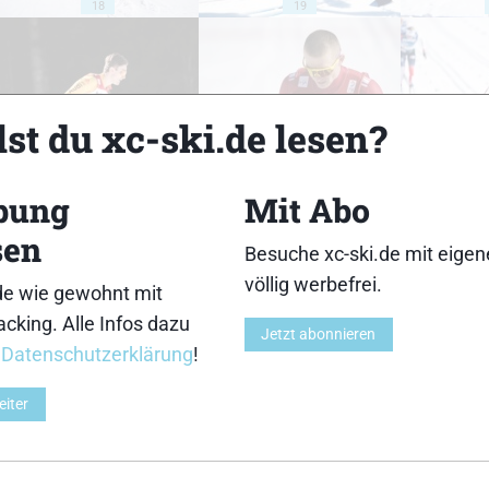
18
19
st du xc-ski.de lesen?
23
24
bung
Mit Abo
sen
Besuche xc-ski.de mit eige
völlig werbefrei.
de wie gewohnt mit
cking. Alle Infos dazu
28
29
Jetzt abonnieren
r
Datenschutzerklärung
!
eiter
33
34