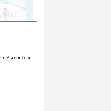
20
25
nem Account und
30
35