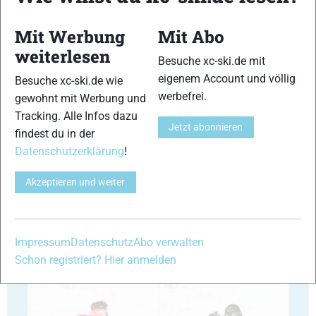
Mit Werbung
Mit Abo
weiterlesen
Besuche xc-ski.de mit
29
30
eigenem Account und völlig
Besuche xc-ski.de wie
werbefrei.
gewohnt mit Werbung und
Tracking. Alle Infos dazu
Jetzt abonnieren
findest du in der
Datenschutzerklärung
!
31
32
Akzeptieren und weiter
Impressum
Datenschutz
Abo verwalten
Schon registriert? Hier anmelden
33
34