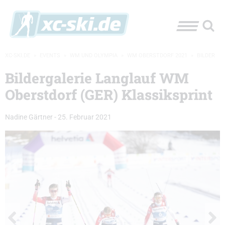
XC-SKI.DE
»
EVENTS
»
WM UND OLYMPIA
»
WM OBERSTDORF 2021
»
BILDER
Bildergalerie Langlauf WM
Oberstdorf (GER) Klassiksprint
Nadine Gärtner
-
25. Februar 2021