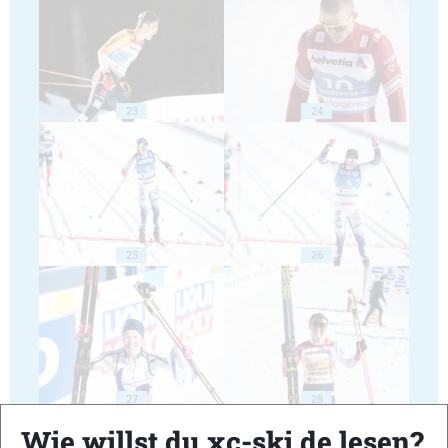
23
24
25
26
27
28
Wie willst du xc-ski.de lesen?