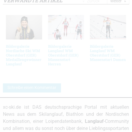
VERWANDTE ARTIKEL
Zurück
Weiter
Bildergalerie
Bildergalerie
Bildergalerie
Nordische Ski WM
Langlauf WM
Langlauf WM
Oberstdorf (GER)
Oberstdorf (GER)
Oberstdorf (GER)
Medaillengewinner
Massenstart
Massenstart Damen
Langlauf
Herren
Schreibe einen Kommentar
xc-ski.de ist DAS deutschsprachige Portal mit aktuellen
News aus dem Skilanglauf, Biathlon und der Nordischen
Kombination, einer Loipendatenbank,
Langlauf
-Community
und allem was du sonst noch über deine Lieblingssportarten