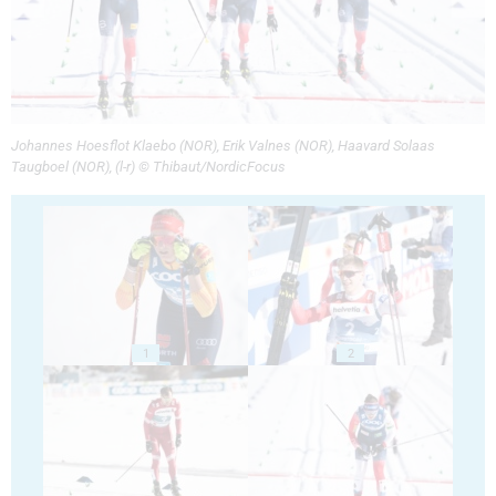
Johannes Hoesflot Klaebo (NOR), Erik Valnes (NOR), Haavard Solaas
Taugboel (NOR), (l-r) © Thibaut/NordicFocus
1
2