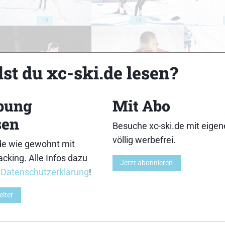
18
19
st du xc-ski.de lesen?
23
24
bung
Mit Abo
sen
Besuche xc-ski.de mit eige
völlig werbefrei.
de wie gewohnt mit
cking. Alle Infos dazu
Jetzt abonnieren
28
29
r
Datenschutzerklärung
!
eiter