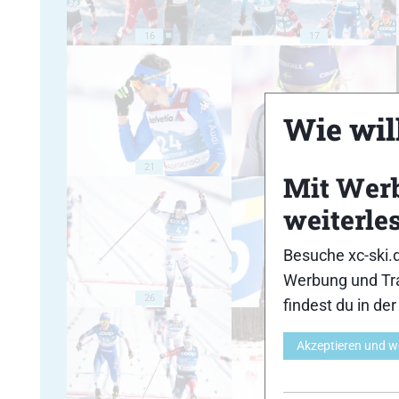
16
17
Wie will
21
22
Mit Wer
weiterle
Besuche xc-ski.
Werbung und Tra
26
27
findest du in de
Akzeptieren und w