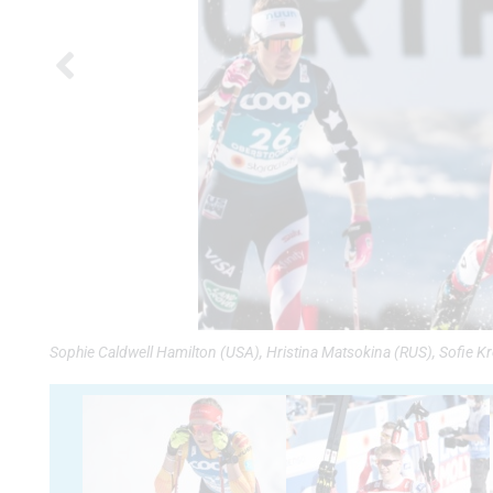
Sophie Caldwell Hamilton (USA), Hristina Matsokina (RUS), Sofie K