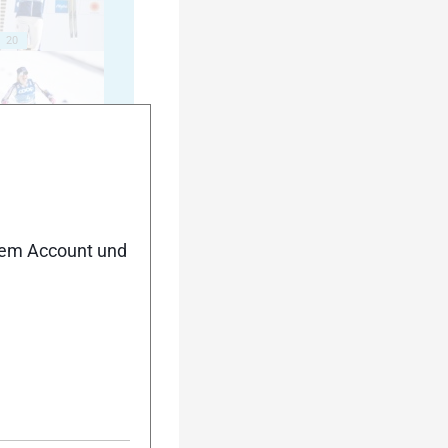
20
25
nem Account und
30