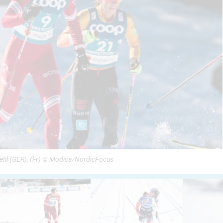
rehl (GER), (l-r) © Modica/NordicFocus