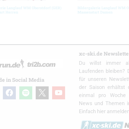
erie Langlauf WM Oberstdorf (GER)
Bildergalerie Langlauf WM O
art Herren
Massenstart Damen
r
xc-ski.de Newslett
Du willst immer a
Laufenden bleiben? 
für unseren Newslet
de in Social Media
der Saison erhältst
gram
facebook
spotify
x
youtube
einmal pro Woche d
News und Themen in
Einfach hier anmelden