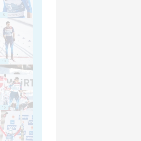
5
10
15