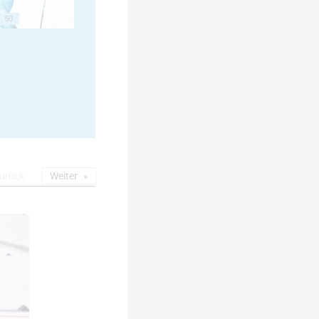
50
urück
Weiter