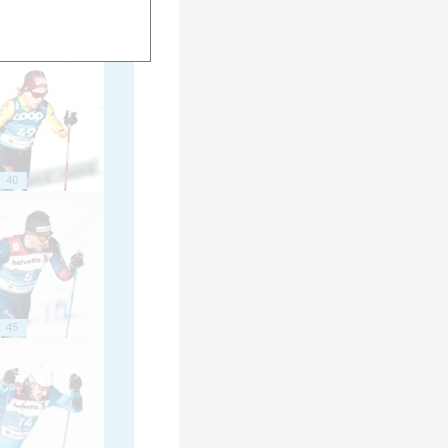
35
40
45