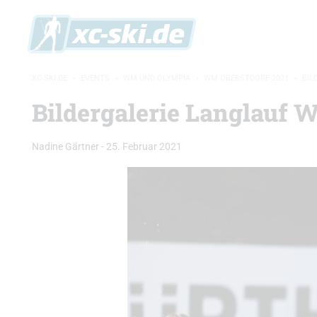
XC-SKI.DE
»
EVENTS
»
WM UND OLYMPIA
»
WM OBERSTDORF 2021
»
BIL
Bildergalerie Langlauf 
Nadine Gärtner
-
25. Februar 2021