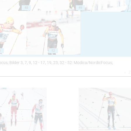
48
49
1
52
cFocus; Bilder 3, 7, 9, 12 - 17, 19, 23, 32 - 52: Modica/NordicFocus;
Z