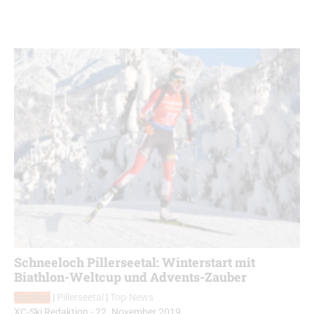
Schneeloch Pillerseetal: Winterstart mit
Biathlon-Weltcup und Advents-Zauber
Biathlon
|
Pillerseetal
|
Top-News
XC-Ski Redaktion
-
22. November 2019