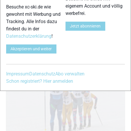
Skating-Rennen
eigenem Account und völlig
Besuche xc-ski.de wie
News
|
Pillerseetal
|
Skilanglauf
|
Skimarathon News
|
Top-News
werbefrei.
gewohnt mit Werbung und
Mario Felgenhauer
-
11. Februar 2019
Tracking. Alle Infos dazu
Jetzt abonnieren
Der internationale Tiroler Koasalauf ging am vergangenen
findest du in der
Wochenende im österreichischen St. Johann über die Bühne. In
Datenschutzerklärung
!
zahlreichen Wettbewerben stellten sich insgesamt 1.800
Teilnehmer der Herausforderung …
Akzeptieren und weiter
Impressum
Datenschutz
Abo verwalten
Schon registriert? Hier anmelden