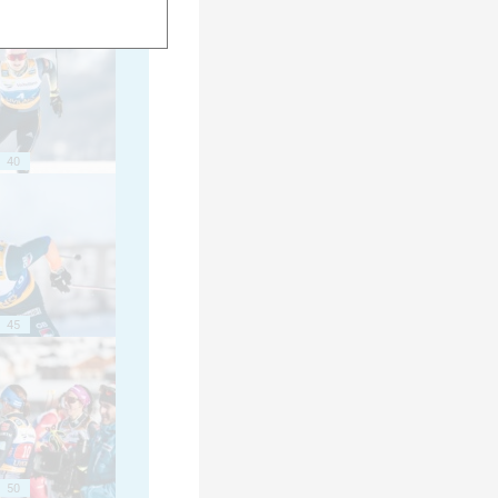
40
45
50