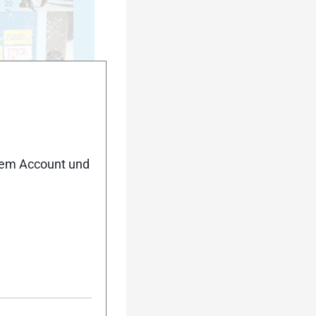
20
25
nem Account und
30
35