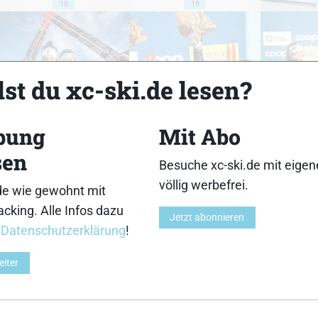
18
19
st du xc-ski.de lesen?
23
24
bung
Mit Abo
sen
Besuche xc-ski.de mit eige
völlig werbefrei.
de wie gewohnt mit
cking. Alle Infos dazu
28
29
Jetzt abonnieren
r
Datenschutzerklärung
!
eiter
33
34