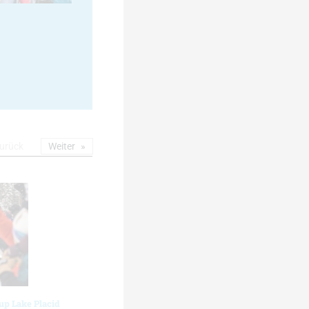
urück
Weiter
up Lake Placid