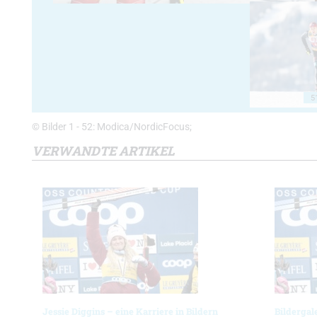
5
© Bilder 1 - 52: Modica/NordicFocus;
VERWANDTE ARTIKEL
Jessie Diggins – eine Karriere in Bildern
Bildergal