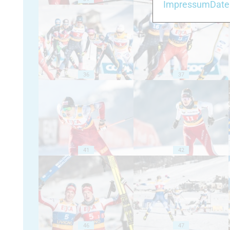
Impressum
Date
36
37
41
42
46
47