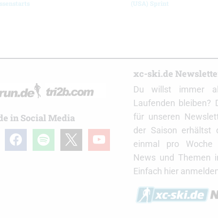
ssenstarts
(USA) Sprint
r
xc-ski.de Newslett
Du willst immer a
Laufenden bleiben? 
für unseren Newslet
de in Social Media
der Saison erhältst
gram
facebook
spotify
x
youtube
einmal pro Woche d
News und Themen in
Einfach hier anmelden