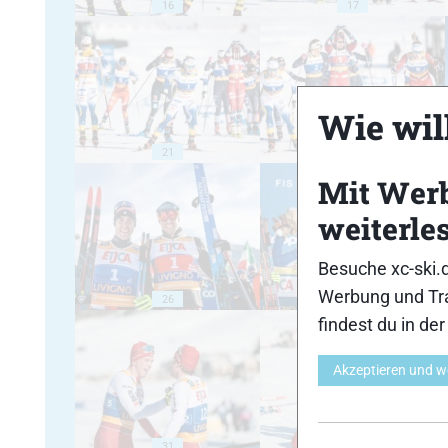
16
17
Wie will
21
22
Mit Wer
weiterle
Besuche xc-ski.
Werbung und Tra
26
27
findest du in de
Akzeptieren und w
31
32