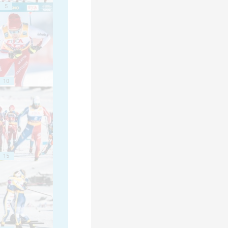
5
10
15