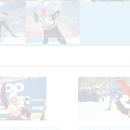
1
52
Z
erie Langlauf Weltcup Lake Placid
Bildergalerie Langlauf Weltc