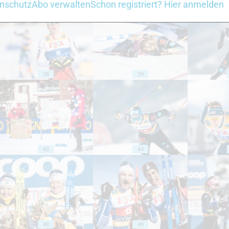
nschutz
Abo verwalten
Schon registriert? Hier anmelden
38
39
43
44
48
49