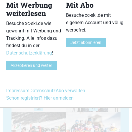
Mit Werbung
Mit Abo
weiterlesen
Besuche xc-ski.de mit
eigenem Account und völlig
Besuche xc-ski.de wie
29
30
werbefrei.
gewohnt mit Werbung und
Tracking. Alle Infos dazu
Jetzt abonnieren
findest du in der
Datenschutzerklärung
!
Akzeptieren und weiter
31
32
Impressum
Datenschutz
Abo verwalten
Schon registriert? Hier anmelden
33
34