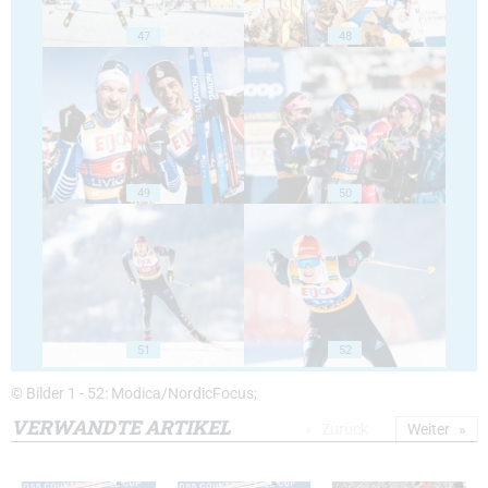
47
48
49
50
51
52
© Bilder 1 - 52: Modica/NordicFocus;
VERWANDTE ARTIKEL
Zurück
Weiter