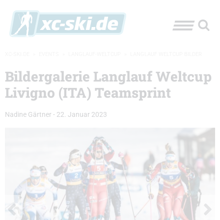
XC-SKI.DE
»
EVENTS
»
LANGLAUF-WELTCUP
»
LANGLAUF WELTCUP BILDER
Bildergalerie Langlauf Weltcup
Livigno (ITA) Teamsprint
Nadine Gärtner
-
22. Januar 2023