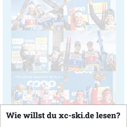
23
24
25
26
27
28
Wie willst du xc-ski.de lesen?