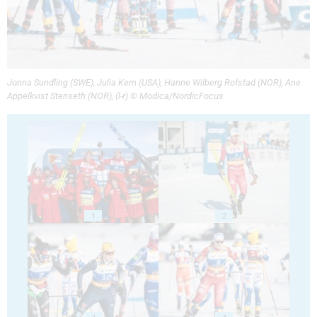
Jonna Sundling (SWE), Julia Kern (USA), Hanne Wilberg Rofstad (NOR), Ane
Appelkvist Stenseth (NOR), (l-r) © Modica/NordicFocus
1
2