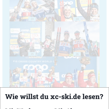
23
24
25
26
27
28
Wie willst du xc-ski.de lesen?