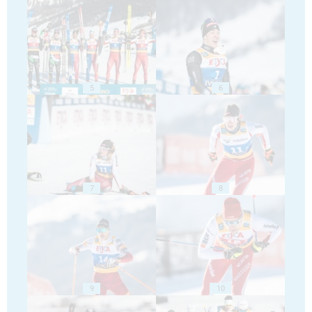
5
6
7
8
9
10