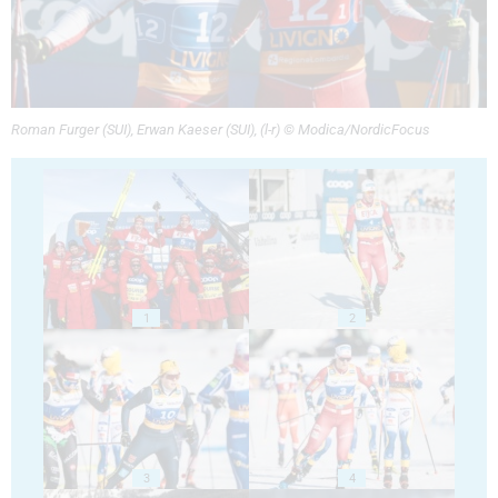
Roman Furger (SUI), Erwan Kaeser (SUI), (l-r) © Modica/NordicFocus
1
2
3
4