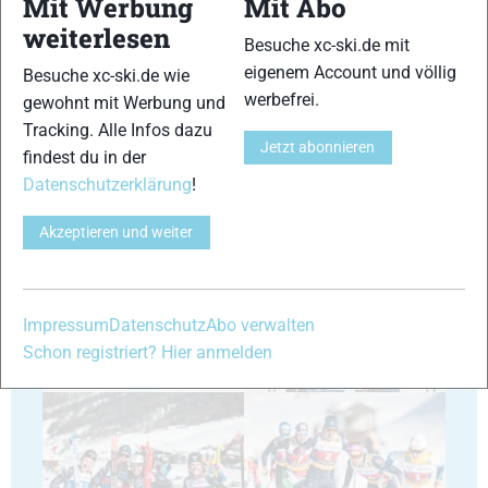
Mit Werbung
Mit Abo
weiterlesen
Besuche xc-ski.de mit
29
30
eigenem Account und völlig
Besuche xc-ski.de wie
werbefrei.
gewohnt mit Werbung und
Tracking. Alle Infos dazu
Jetzt abonnieren
findest du in der
Datenschutzerklärung
!
31
32
Akzeptieren und weiter
Impressum
Datenschutz
Abo verwalten
Schon registriert? Hier anmelden
33
34