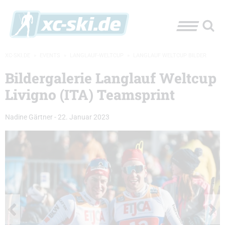
XC-SKI.DE
»
EVENTS
»
LANGLAUF-WELTCUP
»
LANGLAUF WELTCUP BILDER
Bildergalerie Langlauf Weltcup
Livigno (ITA) Teamsprint
Nadine Gärtner
-
22. Januar 2023