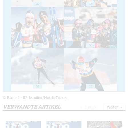
47
48
49
50
51
52
© Bilder 1 - 52: Modica/NordicFocus;
VERWANDTE ARTIKEL
Zurück
Weiter