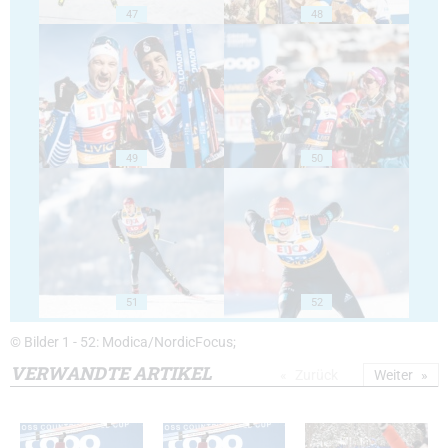
47
48
49
50
51
52
© Bilder 1 - 52: Modica/NordicFocus;
VERWANDTE ARTIKEL
Zurück
Weiter