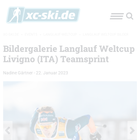
XC-SKI.DE
»
EVENTS
»
LANGLAUF-WELTCUP
»
LANGLAUF WELTCUP BILDER
Bildergalerie Langlauf Weltcup
Livigno (ITA) Teamsprint
Nadine Gärtner
-
22. Januar 2023