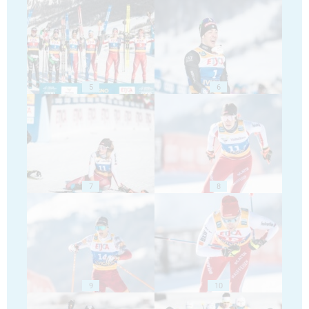
5
6
7
8
9
10