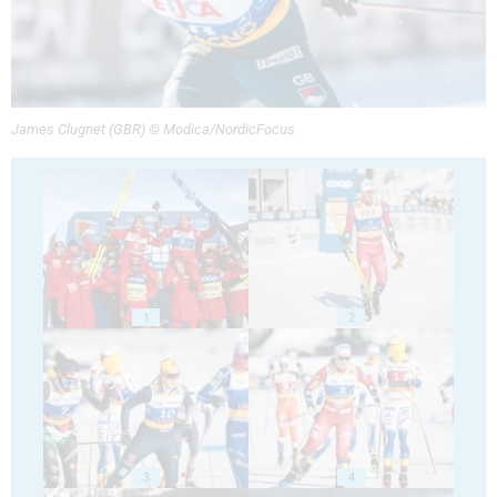
James Clugnet (GBR) © Modica/NordicFocus
1
2
3
4