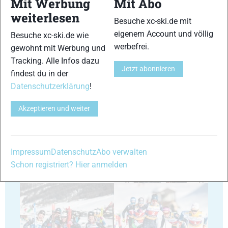
Mit Werbung
Mit Abo
weiterlesen
Besuche xc-ski.de mit
29
30
eigenem Account und völlig
Besuche xc-ski.de wie
werbefrei.
gewohnt mit Werbung und
Tracking. Alle Infos dazu
Jetzt abonnieren
findest du in der
Datenschutzerklärung
!
31
32
Akzeptieren und weiter
Impressum
Datenschutz
Abo verwalten
Schon registriert? Hier anmelden
33
34