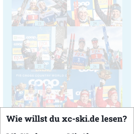
23
24
25
26
27
28
Wie willst du xc-ski.de lesen?