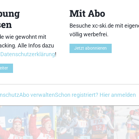
13
14
bung
Mit Abo
sen
Besuche xc-ski.de mit eige
völlig werbefrei.
de wie gewohnt mit
cking. Alle Infos dazu
18
19
Jetzt abonnieren
r
Datenschutzerklärung
!
eiter
23
24
nschutz
Abo verwalten
Schon registriert? Hier anmelden
28
29