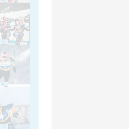
35
40
45