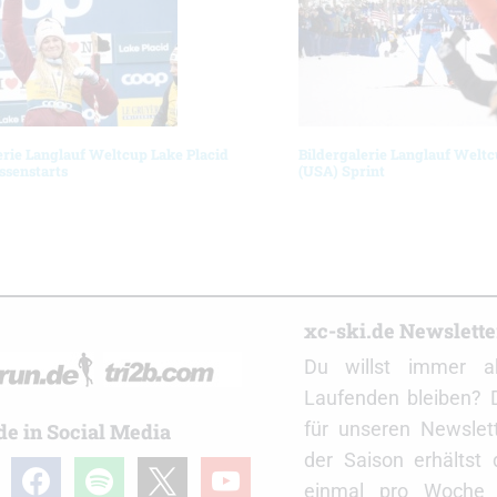
erie Langlauf Weltcup Lake Placid
Bildergalerie Langlauf Weltc
ssenstarts
(USA) Sprint
r
xc-ski.de Newslett
Du willst immer a
Laufenden bleiben? 
für unseren Newslet
de in Social Media
der Saison erhältst
gram
facebook
spotify
x
youtube
einmal pro Woche d