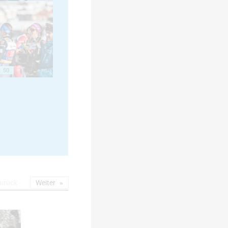
50
urück
Weiter