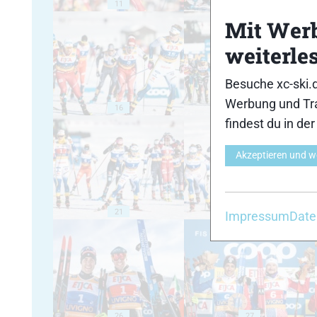
11
12
Mit Wer
weiterle
Besuche xc-ski.
Werbung und Tra
16
17
findest du in de
Akzeptieren und w
21
22
Impressum
Date
26
27