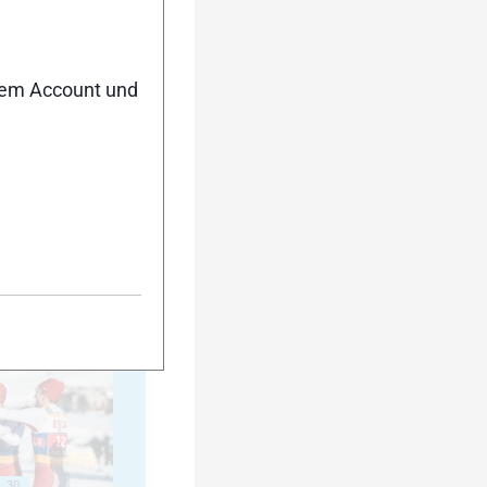
15
nem Account und
20
25
30