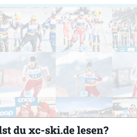
3
4
8
9
st du xc-ski.de lesen?