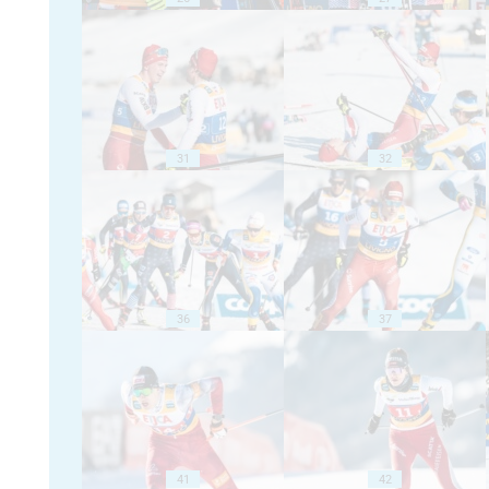
31
32
36
37
41
42