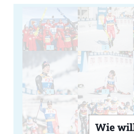
1
2
6
7
Wie will