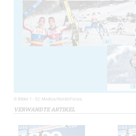
46
47
5
© Bilder 1 - 52: Modica/NordicFocus;
VERWANDTE ARTIKEL