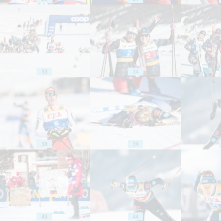
33
34
38
39
43
44