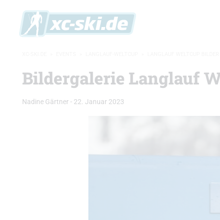
XC-SKI.DE
»
EVENTS
»
LANGLAUF-WELTCUP
»
LANGLAUF WELTCUP BILDER
Bildergalerie Langlauf 
Nadine Gärtner
-
22. Januar 2023