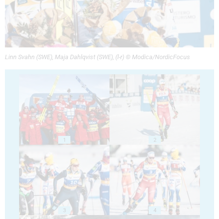
Linn Svahn (SWE), Maja Dahlqvist (SWE), (l-r) © Modica/NordicFocus
1
2
3
4