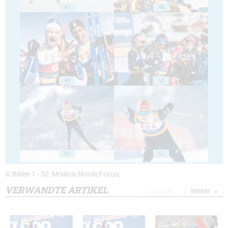
47
48
49
50
51
52
© Bilder 1 - 52: Modica/NordicFocus;
VERWANDTE ARTIKEL
Zurück
Weiter