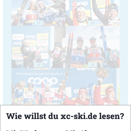
23
24
25
26
27
28
Wie willst du xc-ski.de lesen?