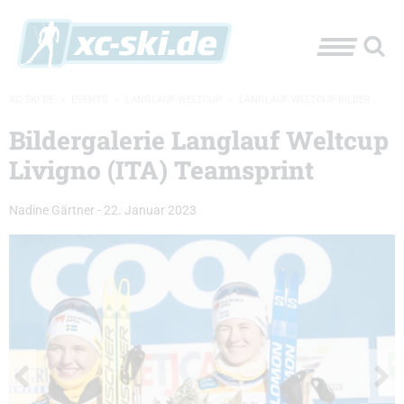
XC-SKI.DE
»
EVENTS
»
LANGLAUF-WELTCUP
»
LANGLAUF WELTCUP BILDER
Bildergalerie Langlauf Weltcup
Livigno (ITA) Teamsprint
Nadine Gärtner
-
22. Januar 2023