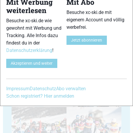
Mit Werbung
Mit Abo
weiterlesen
Besuche xc-ski.de mit
29
30
eigenem Account und völlig
Besuche xc-ski.de wie
werbefrei.
gewohnt mit Werbung und
Tracking. Alle Infos dazu
Jetzt abonnieren
findest du in der
Datenschutzerklärung
!
31
32
Akzeptieren und weiter
Impressum
Datenschutz
Abo verwalten
Schon registriert? Hier anmelden
33
34