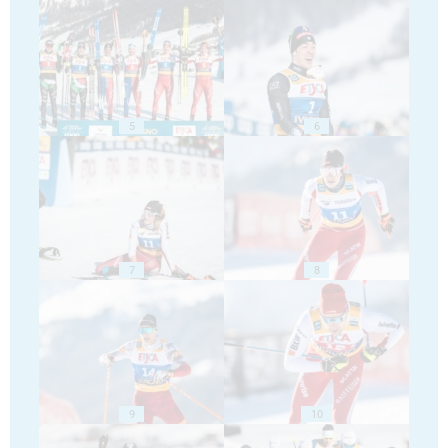
5
6
7
8
9
10