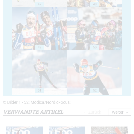
47
48
49
50
51
52
© Bilder 1 - 52: Modica/NordicFocus;
VERWANDTE ARTIKEL
Zurück
Weiter