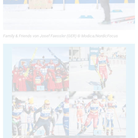
Family & Friends von Josef Faessler (GER) © Modica/NordicFocus
1
2
3
4