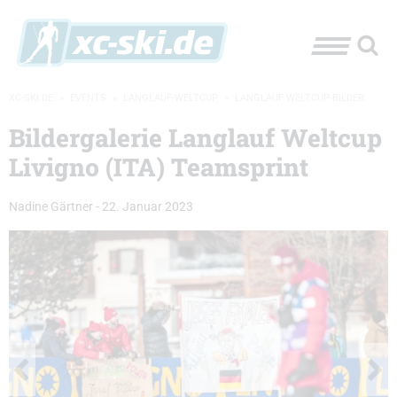
XC-SKI.DE
»
EVENTS
»
LANGLAUF-WELTCUP
»
LANGLAUF WELTCUP BILDER
Bildergalerie Langlauf Weltcup
Livigno (ITA) Teamsprint
Nadine Gärtner
-
22. Januar 2023