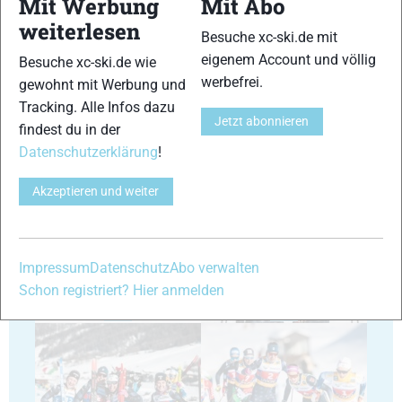
Mit Werbung
Mit Abo
weiterlesen
Besuche xc-ski.de mit
29
30
eigenem Account und völlig
Besuche xc-ski.de wie
werbefrei.
gewohnt mit Werbung und
Tracking. Alle Infos dazu
Jetzt abonnieren
findest du in der
Datenschutzerklärung
!
31
32
Akzeptieren und weiter
Impressum
Datenschutz
Abo verwalten
Schon registriert? Hier anmelden
33
34