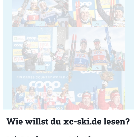
23
24
25
26
27
28
Wie willst du xc-ski.de lesen?