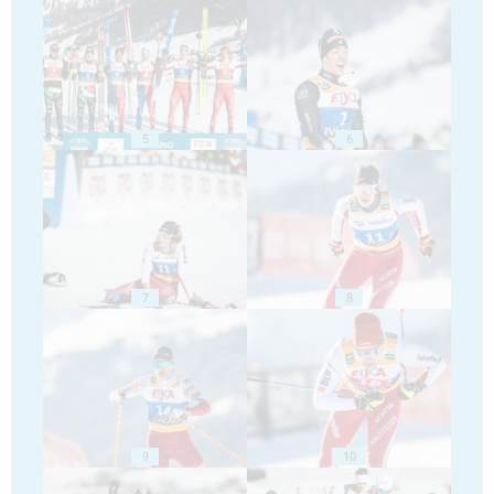
5
6
7
8
9
10