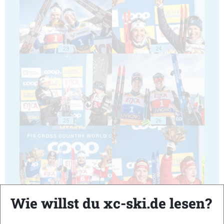
23
24
25
26
27
28
Wie willst du xc-ski.de lesen?