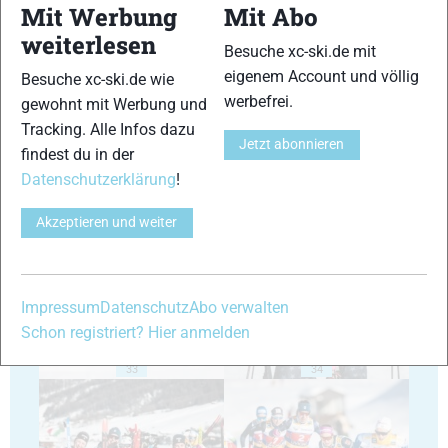
Mit Werbung
Mit Abo
weiterlesen
Besuche xc-ski.de mit
eigenem Account und völlig
Besuche xc-ski.de wie
29
30
werbefrei.
gewohnt mit Werbung und
Tracking. Alle Infos dazu
Jetzt abonnieren
findest du in der
Datenschutzerklärung
!
Akzeptieren und weiter
31
32
Impressum
Datenschutz
Abo verwalten
Schon registriert? Hier anmelden
33
34