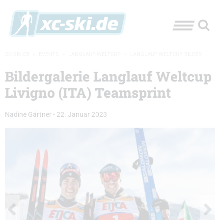
XC-SKI.DE
»
EVENTS
»
LANGLAUF-WELTCUP
»
LANGLAUF WELTCUP BILDER
Bildergalerie Langlauf Weltcup
Livigno (ITA) Teamsprint
Nadine Gärtner
-
22. Januar 2023