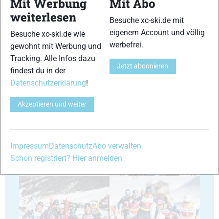
Mit Werbung
Mit Abo
weiterlesen
Besuche xc-ski.de mit
29
30
eigenem Account und völlig
Besuche xc-ski.de wie
werbefrei.
gewohnt mit Werbung und
Tracking. Alle Infos dazu
Jetzt abonnieren
findest du in der
Datenschutzerklärung
!
31
32
Akzeptieren und weiter
Impressum
Datenschutz
Abo verwalten
Schon registriert? Hier anmelden
33
34