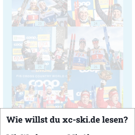
23
24
25
26
27
28
Wie willst du xc-ski.de lesen?