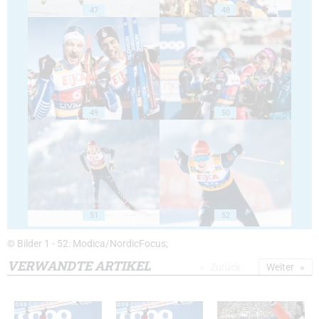
47
48
49
50
51
52
© Bilder 1 - 52: Modica/NordicFocus;
VERWANDTE ARTIKEL
Zurück
Weiter