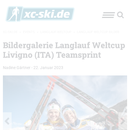
XC-SKI.DE
»
EVENTS
»
LANGLAUF-WELTCUP
»
LANGLAUF WELTCUP BILDER
Bildergalerie Langlauf Weltcup
Livigno (ITA) Teamsprint
Nadine Gärtner
-
22. Januar 2023