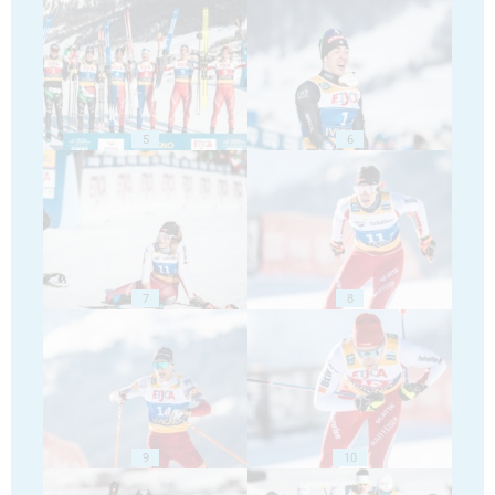
5
6
7
8
9
10