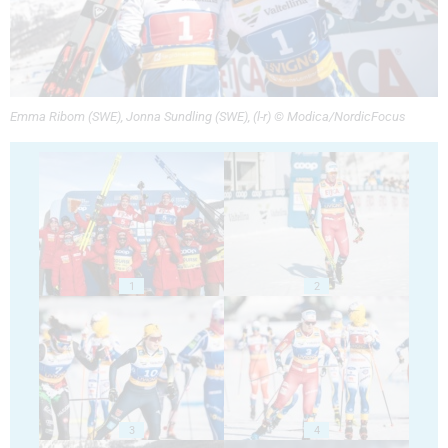
Emma Ribom (SWE), Jonna Sundling (SWE), (l-r) © Modica/NordicFocus
1
2
3
4