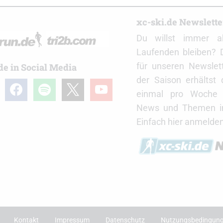
r
xc-ski.de Newslett
Du willst immer a
Laufenden bleiben? 
für unseren Newslet
de in Social Media
der Saison erhältst
gram
facebook
spotify
x
youtube
einmal pro Woche d
News und Themen in
Einfach hier anmelden
Kontakt
Impressum
Datenschutz
Nutzungsbedingun