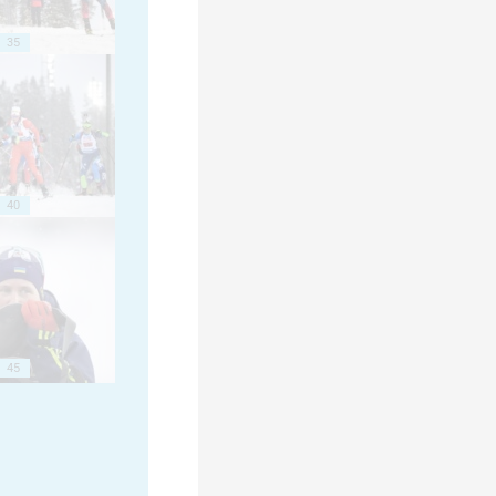
35
40
45