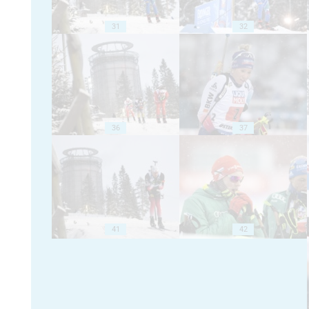
31
32
36
37
41
42