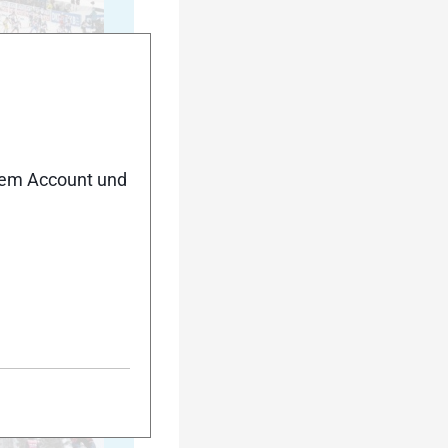
20
nem Account und
25
30