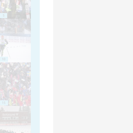
5
10
15