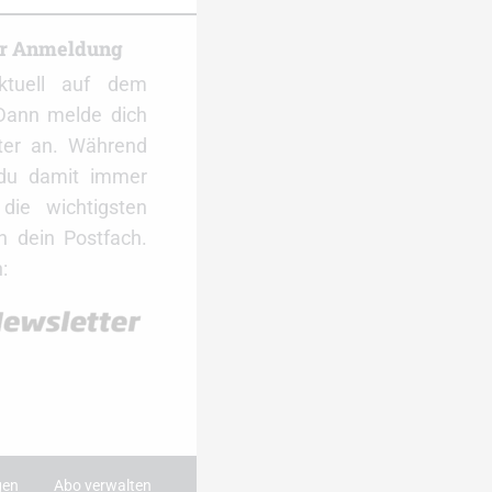
er Anmeldung
ktuell auf dem
Dann melde dich
ter an. Während
 du damit immer
ie wichtigsten
 dein Postfach.
:
gen
Abo verwalten