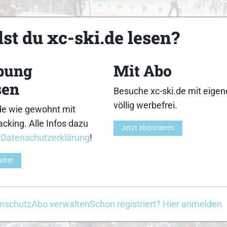
18
19
st du xc-ski.de lesen?
bung
Mit Abo
sen
Besuche xc-ski.de mit eige
23
24
völlig werbefrei.
de wie gewohnt mit
cking. Alle Infos dazu
Jetzt abonnieren
r
Datenschutzerklärung
!
eiter
28
29
nschutz
Abo verwalten
Schon registriert? Hier anmelden