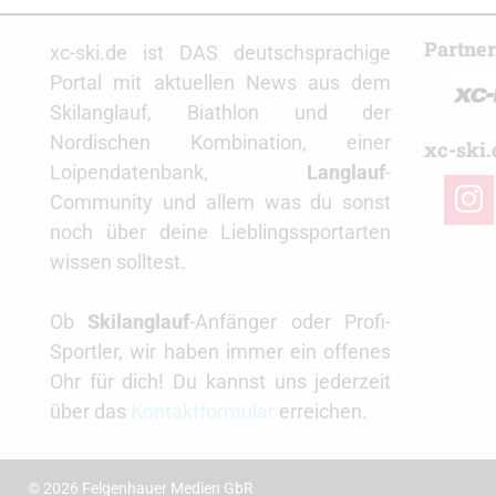
Partne
xc-ski.de ist DAS deutschsprachige
Portal mit aktuellen News aus dem
Skilanglauf, Biathlon und der
Nordischen Kombination, einer
xc-ski.
Loipendatenbank,
Langlauf
-
insta
Community und allem was du sonst
noch über deine Lieblingssportarten
wissen solltest.
Ob
Skilanglauf
-Anfänger oder Profi-
Sportler, wir haben immer ein offenes
Ohr für dich! Du kannst uns jederzeit
über das
Kontaktformular
erreichen.
© 2026 Felgenhauer Medien GbR