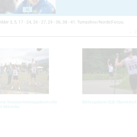
46
Bilder 3, 5, 17 - 24, 26 - 27, 29 - 36, 38 - 41: Tumashov/NordicFocus;
Z
erie Sommerleistungskontrolle
Bildergalerie SLK Oberstdorf
f Skirocks