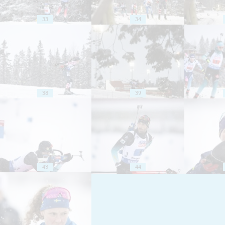
33
34
38
39
43
44