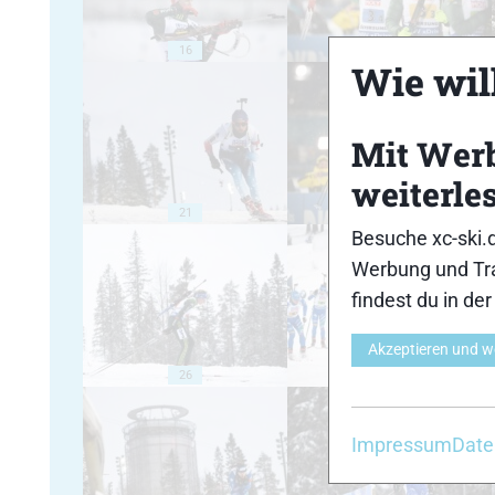
16
17
Wie will
Mit Wer
weiterle
21
22
Besuche xc-ski.
Werbung und Tra
findest du in de
Akzeptieren und w
26
27
Impressum
Date