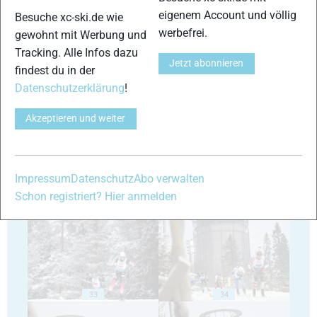
eigenem Account und völlig
Besuche xc-ski.de wie
werbefrei.
gewohnt mit Werbung und
Tracking. Alle Infos dazu
Jetzt abonnieren
findest du in der
Datenschutzerklärung
!
29
30
Akzeptieren und weiter
Impressum
Datenschutz
Abo verwalten
31
32
Schon registriert? Hier anmelden
33
34