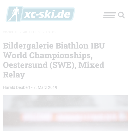
XC-SKI.DE
»
AKTUELLES
»
FOTOS
Bildergalerie Biathlon IBU
World Championships,
Oestersund (SWE), Mixed
Relay
Harald Deubert
-
7. März 2019