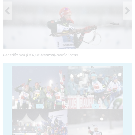
Benedikt Doll (GER) © Manzoni/NordicFocus
1
2