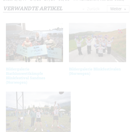
VERWANDTE ARTIKEL
Zurück
Weiter
Bildergalerie
Bildergalerie Blinkfestivalen
Biathlonwettkämpfe
(Norwegen)
Blinkfestival Sandnes
(Norwegen)