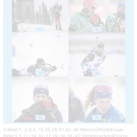
41
42
43
44
45
46
© Bilder 1 - 2, 4, 6 - 16, 25, 28, 37, 42 - 46: Manzoni/NordicFocus;
Bilder 3, 5, 17 - 24, 26 - 27, 29 - 36, 38 - 41: Tumashov/NordicFocus;