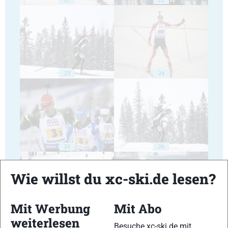
23
24
25
26
Wie willst du xc-ski.de lesen?
Mit Werbung
Mit Abo
weiterlesen
27
28
Besuche xc-ski.de mit