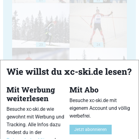
23
24
Wie willst du xc-ski.de lesen?
Mit Werbung
Mit Abo
25
26
weiterlesen
Besuche xc-ski.de mit
eigenem Account und völlig
Besuche xc-ski.de wie
werbefrei.
gewohnt mit Werbung und
Tracking. Alle Infos dazu
Jetzt abonnieren
findest du in der
27
28