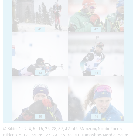
41
42
43
44
45
46
© Bilder 1 - 2, 4, 6 - 16, 25, 28, 37, 42 - 46: Manzoni/NordicFocus;
Bilder 3, 5, 17 - 24, 26 - 27, 29 - 36, 38 - 41: Tumashov/NordicFocus;