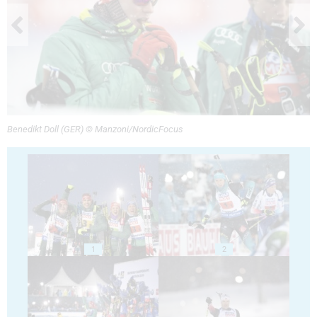
Benedikt Doll (GER) © Manzoni/NordicFocus
1
2