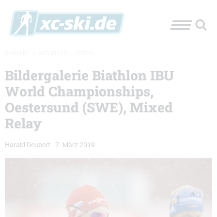
XC-SKI.DE
»
AKTUELLES
»
FOTOS
Bildergalerie Biathlon IBU
World Championships,
Oestersund (SWE), Mixed
Relay
Harald Deubert
-
7. März 2019