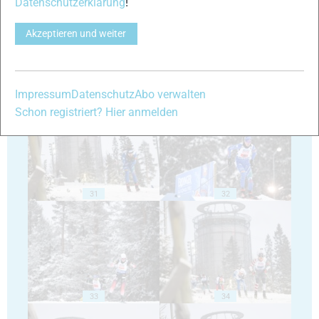
Datenschutzerklärung
!
Akzeptieren und weiter
29
30
Impressum
Datenschutz
Abo verwalten
Schon registriert? Hier anmelden
31
32
33
34