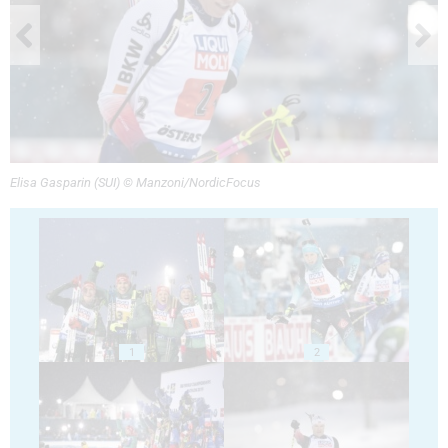
Elisa Gasparin (SUI) © Manzoni/NordicFocus
1
2