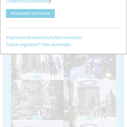
Datenschutzerklärung
!
Akzeptieren und weiter
29
30
Impressum
Datenschutz
Abo verwalten
Schon registriert? Hier anmelden
31
32
33
34