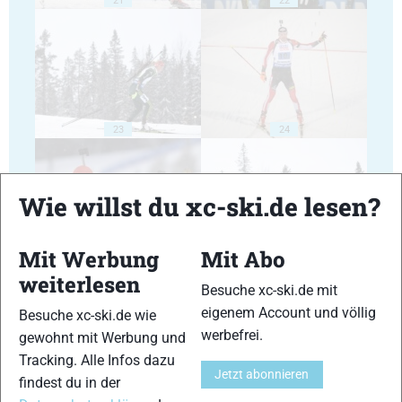
23
24
Wie willst du xc-ski.de lesen?
Mit Werbung
Mit Abo
25
26
weiterlesen
Besuche xc-ski.de mit
eigenem Account und völlig
Besuche xc-ski.de wie
werbefrei.
gewohnt mit Werbung und
Tracking. Alle Infos dazu
Jetzt abonnieren
findest du in der
27
28