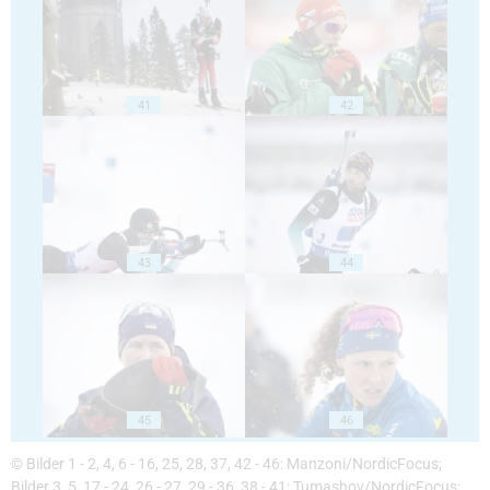
41
42
43
44
45
46
© Bilder 1 - 2, 4, 6 - 16, 25, 28, 37, 42 - 46: Manzoni/NordicFocus;
Bilder 3, 5, 17 - 24, 26 - 27, 29 - 36, 38 - 41: Tumashov/NordicFocus;