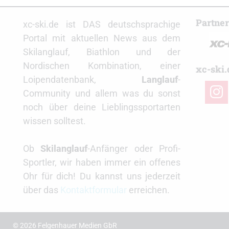
Partne
xc-ski.de ist DAS deutschsprachige
Portal mit aktuellen News aus dem
Skilanglauf, Biathlon und der
Nordischen Kombination, einer
xc-ski.
Loipendatenbank,
Langlauf
-
insta
Community und allem was du sonst
noch über deine Lieblingssportarten
wissen solltest.
Ob
Skilanglauf
-Anfänger oder Profi-
Sportler, wir haben immer ein offenes
Ohr für dich! Du kannst uns jederzeit
über das
Kontaktformular
erreichen.
© 2026 Felgenhauer Medien GbR