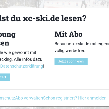
18
19
st du xc-ski.de lesen?
bung
Mit Abo
sen
Besuche xc-ski.de mit eige
23
24
völlig werbefrei.
de wie gewohnt mit
cking. Alle Infos dazu
Jetzt abonnieren
r
Datenschutzerklärung
!
eiter
28
29
nschutz
Abo verwalten
Schon registriert? Hier anmelden