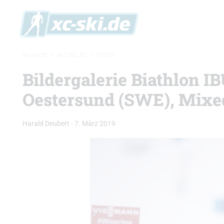
XC-SKI.DE
»
AKTUELLES
»
FOTOS
Bildergalerie Biathlon 
Oestersund (SWE), Mixe
Harald Deubert
-
7. März 2019