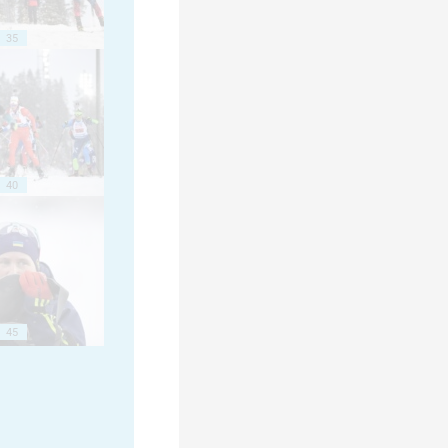
35
40
45