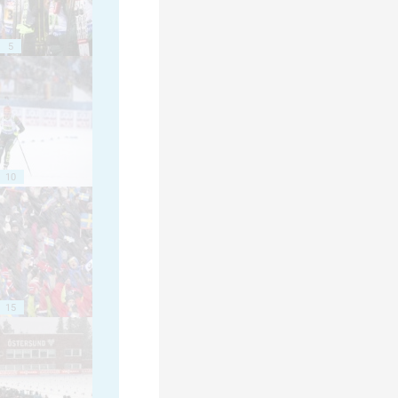
5
10
15