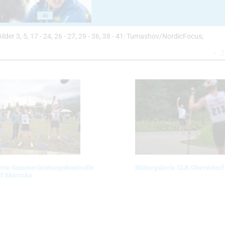
46
Bilder 3, 5, 17 - 24, 26 - 27, 29 - 36, 38 - 41: Tumashov/NordicFocus;
Z
erie Sommerleistungskontrolle
Bildergalerie SLK Oberstdorf
f Skirocks