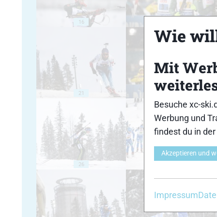
16
17
Wie will
Mit Wer
weiterle
21
22
Besuche xc-ski.
Werbung und Tra
findest du in de
Akzeptieren und w
26
27
Impressum
Date