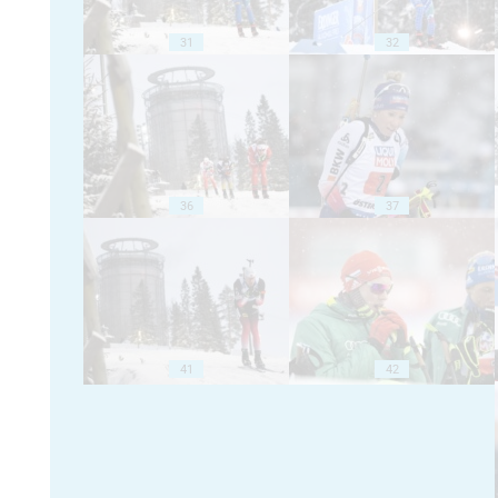
31
32
36
37
41
42