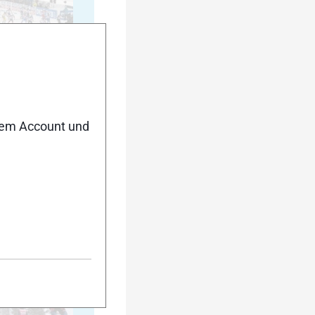
20
nem Account und
25
30