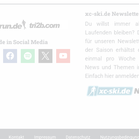
r
xc-ski.de Newslett
Du willst immer a
Laufenden bleiben? 
für unseren Newslet
de in Social Media
der Saison erhältst
gram
facebook
spotify
x
youtube
einmal pro Woche d
News und Themen in
Einfach hier anmelden
Kontakt
Impressum
Datenschutz
Nutzungsbedingun