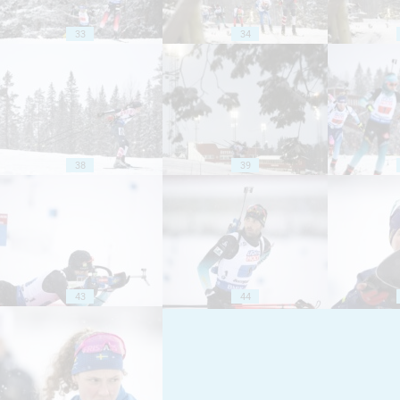
33
34
38
39
43
44