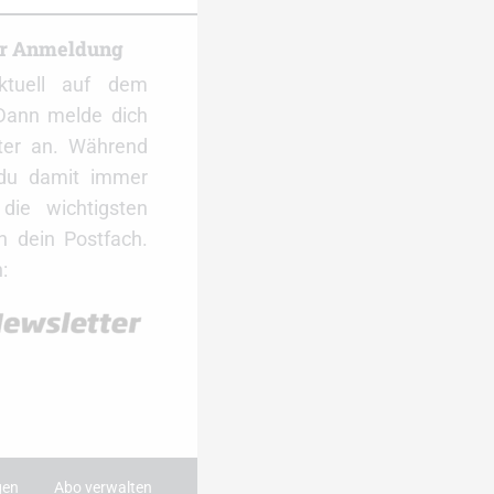
er Anmeldung
ktuell auf dem
Dann melde dich
ter an. Während
 du damit immer
ie wichtigsten
 dein Postfach.
:
gen
Abo verwalten