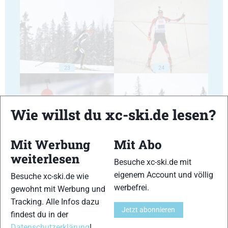
23
24
Wie willst du xc-ski.de lesen?
Mit Werbung
Mit Abo
25
26
weiterlesen
Besuche xc-ski.de mit
eigenem Account und völlig
Besuche xc-ski.de wie
werbefrei.
gewohnt mit Werbung und
Tracking. Alle Infos dazu
Jetzt abonnieren
findest du in der
27
28
Datenschutzerklärung
!