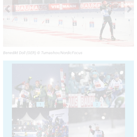
Benedikt Doll (GER) © Tumashov/NordicFocus
1
2